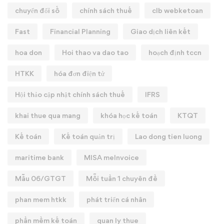
chuyển đổi số
chính sách thuế
clb webketoan
Fast
Financial Planning
Giao dịch liên kết
hoa don
Hoi thao va dao tao
hoạch định tccn
HTKK
hóa đơn điện tử
Hội thảo cập nhật chính sách thuế
IFRS
khai thue qua mang
khóa học kế toán
KTQT
Kế toán
Kế toán quản trị
Lao dong tien luong
maritime bank
MISA meInvoice
Mẫu 06/GTGT
Mỗi tuần 1 chuyên đề
phan mem htkk
phát triển cá nhân
phần mềm kế toán
quan ly thue