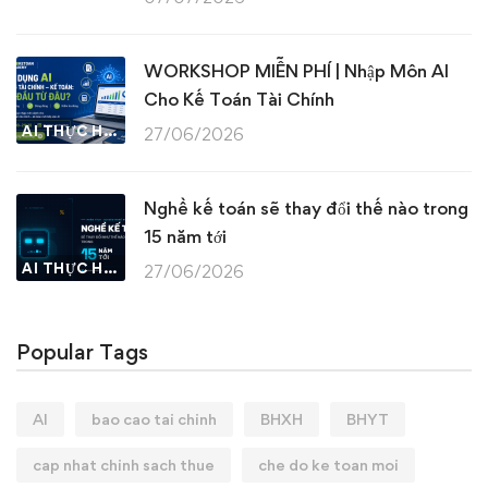
WORKSHOP MIỄN PHÍ | Nhập Môn AI
Cho Kế Toán Tài Chính
AI THỰC HÀNH
27/06/2026
Nghề kế toán sẽ thay đổi thế nào trong
15 năm tới
AI THỰC HÀNH
27/06/2026
Popular Tags
AI
bao cao tai chinh
BHXH
BHYT
cap nhat chinh sach thue
che do ke toan moi