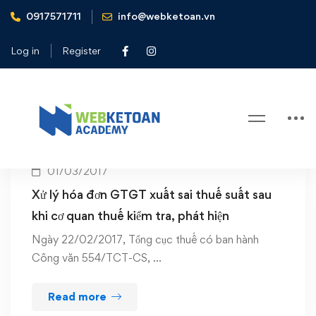
0917571711
info@webketoan.vn
Home
Sai thuế suất hóa đơn GTGT
Log in
Register
Tag: Sai thuế suất hóa đơn GTGT
01/03/2017
Xử lý hóa đơn GTGT xuất sai thuế suất sau
khi cơ quan thuế kiểm tra, phát hiện
Ngày 22/02/2017, Tổng cục thuế có ban hành
Công văn 554/TCT-CS, …
Read more