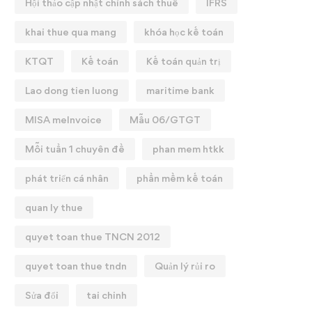
Hội thảo cập nhật chính sách thuế
IFRS
khai thue qua mang
khóa học kế toán
KTQT
Kế toán
Kế toán quản trị
Lao dong tien luong
maritime bank
MISA meInvoice
Mẫu 06/GTGT
Mỗi tuần 1 chuyên đề
phan mem htkk
phát triển cá nhân
phần mềm kế toán
quan ly thue
quyet toan thue TNCN 2012
quyet toan thue tndn
Quản lý rủi ro
Sửa đổi
tai chinh