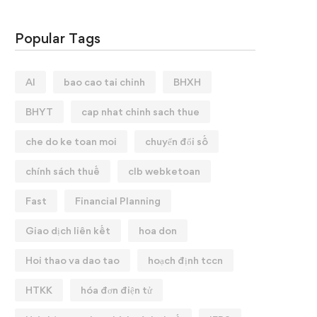
Popular Tags
AI
bao cao tai chinh
BHXH
BHYT
cap nhat chinh sach thue
che do ke toan moi
chuyển đổi số
chính sách thuế
clb webketoan
Fast
Financial Planning
Giao dịch liên kết
hoa don
Hoi thao va dao tao
hoạch định tccn
HTKK
hóa đơn điện tử