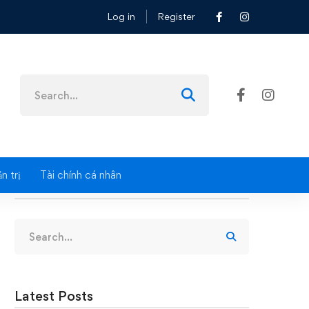
Log in
Register
Search
for:
n trị
Tài chính cá nhân
Search
Search
for:
Latest Posts