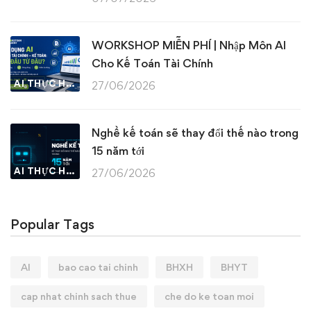
WORKSHOP MIỄN PHÍ | Nhập Môn AI
Cho Kế Toán Tài Chính
AI THỰC HÀNH
27/06/2026
Nghề kế toán sẽ thay đổi thế nào trong
15 năm tới
AI THỰC HÀNH
27/06/2026
Popular Tags
AI
bao cao tai chinh
BHXH
BHYT
cap nhat chinh sach thue
che do ke toan moi