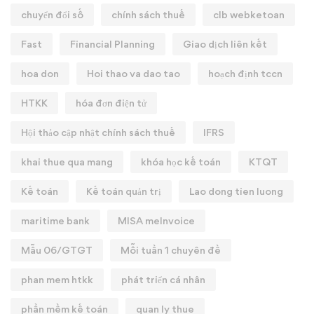
chuyển đổi số
chính sách thuế
clb webketoan
Fast
Financial Planning
Giao dịch liên kết
hoa don
Hoi thao va dao tao
hoạch định tccn
HTKK
hóa đơn điện tử
Hội thảo cập nhật chính sách thuế
IFRS
khai thue qua mang
khóa học kế toán
KTQT
Kế toán
Kế toán quản trị
Lao dong tien luong
maritime bank
MISA meInvoice
Mẫu 06/GTGT
Mỗi tuần 1 chuyên đề
phan mem htkk
phát triển cá nhân
phần mềm kế toán
quan ly thue