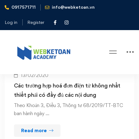
0917571711
info@webketoan.vn
Home
thông tư 68/2019/TT-BTC
Log in
Register
Tag: thông tư 68/2019/TT-BTC
13/02/2020
Các trường hợp hoá đơn điện tử không nhất
thiết phải có đầy đủ các nội dung
Theo Khoản 3, Điều 3, Thông tư 68/2019/TT-BTC
ban hành ngày …
Read more