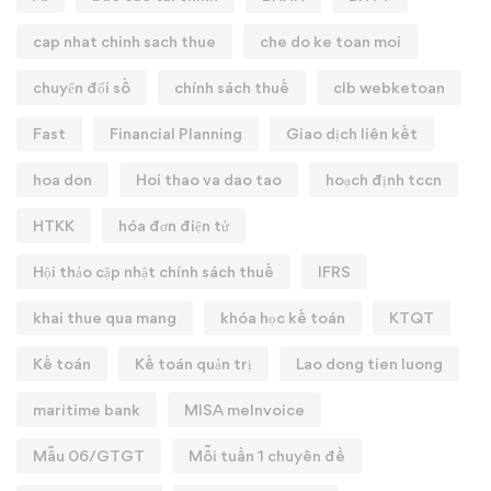
cap nhat chinh sach thue
che do ke toan moi
chuyển đổi số
chính sách thuế
clb webketoan
Fast
Financial Planning
Giao dịch liên kết
hoa don
Hoi thao va dao tao
hoạch định tccn
HTKK
hóa đơn điện tử
Hội thảo cập nhật chính sách thuế
IFRS
khai thue qua mang
khóa học kế toán
KTQT
Kế toán
Kế toán quản trị
Lao dong tien luong
maritime bank
MISA meInvoice
Mẫu 06/GTGT
Mỗi tuần 1 chuyên đề