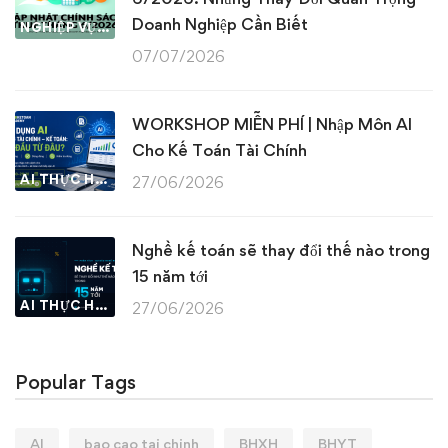
Doanh Nghiệp Cần Biết
NGHIỆP VỤ KẾ TOÁN & THUẾ
07/07/2026
WORKSHOP MIỄN PHÍ | Nhập Môn AI
Cho Kế Toán Tài Chính
AI THỰC HÀNH
27/06/2026
Nghề kế toán sẽ thay đổi thế nào trong
15 năm tới
AI THỰC HÀNH
27/06/2026
Popular Tags
AI
bao cao tai chinh
BHXH
BHYT