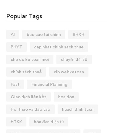
Popular Tags
AI
bao cao tai chinh
BHXH
BHYT
cap nhat chinh sach thue
che do ke toan moi
chuyển đổi số
chính sách thuế
clb webketoan
Fast
Financial Planning
Giao dịch liên kết
hoa don
Hoi thao va dao tao
hoạch định tccn
HTKK
hóa đơn điện tử