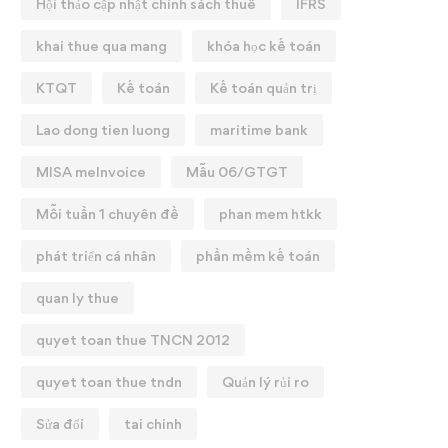
Hội thảo cập nhật chính sách thuế
IFRS
khai thue qua mang
khóa học kế toán
KTQT
Kế toán
Kế toán quản trị
Lao dong tien luong
maritime bank
MISA meInvoice
Mẫu 06/GTGT
Mỗi tuần 1 chuyên đề
phan mem htkk
phát triển cá nhân
phần mềm kế toán
quan ly thue
quyet toan thue TNCN 2012
quyet toan thue tndn
Quản lý rủi ro
Sửa đổi
tai chinh