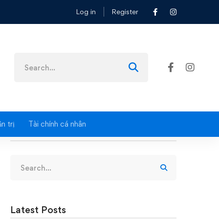
Log in
Register
Search
for:
n trị
Tài chính cá nhân
Search
Search
for:
Latest Posts