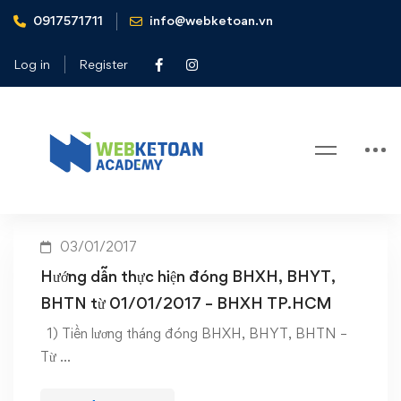
0917571711
info@webketoan.vn
Home
tiền lương đóng BHXH năm 2017
Log in
Register
Tag: tiền lương đóng BHXH năm
2017
03/01/2017
Hướng dẫn thực hiện đóng BHXH, BHYT,
BHTN từ 01/01/2017 – BHXH TP.HCM
1) Tiền lương tháng đóng BHXH, BHYT, BHTN –
Từ …