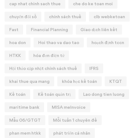
cap nhat chinh sach thue
che do ke toan moi
chuyển đổi số
chính sách thuế
clb webketoan
Fast
Financial Planning
Giao dịch liên kết
hoa don
Hoi thao va dao tao
hoạch định tccn
HTKK
hóa đơn điện tử
Hội thảo cập nhật chính sách thuế
IFRS
khai thue qua mang
khóa học kế toán
KTQT
Kế toán
Kế toán quản trị
Lao dong tien luong
maritime bank
MISA meInvoice
Mẫu 06/GTGT
Mỗi tuần 1 chuyên đề
phan mem htkk
phát triển cá nhân