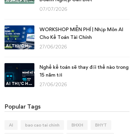
NGHIỆP VỤ KẾ TOÁN & THUẾ
07/07/2026
WORKSHOP MIỄN PHÍ | Nhập Môn AI
Cho Kế Toán Tài Chính
AI THỰC HÀNH
27/06/2026
Nghề kế toán sẽ thay đổi thế nào trong
15 năm tới
AI THỰC HÀNH
27/06/2026
Popular Tags
AI
bao cao tai chinh
BHXH
BHYT