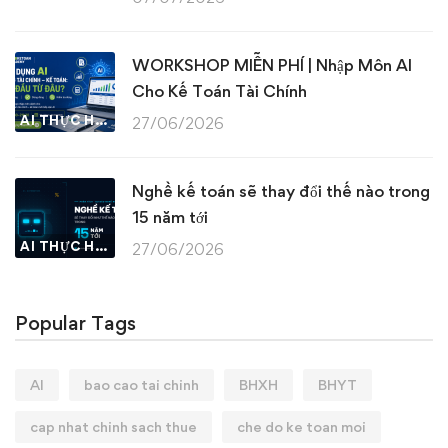
WORKSHOP MIỄN PHÍ | Nhập Môn AI
Cho Kế Toán Tài Chính
AI THỰC HÀNH
27/06/2026
Nghề kế toán sẽ thay đổi thế nào trong
15 năm tới
AI THỰC HÀNH
27/06/2026
Popular Tags
AI
bao cao tai chinh
BHXH
BHYT
cap nhat chinh sach thue
che do ke toan moi