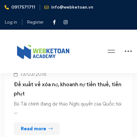
0917571711
info@webketoan.vn
Home
tiền phạt
Log in
Register
Tag: tiền phạt
13/03/2018
Đề xuất về xóa nợ, khoanh nợ tiền thuế, tiền
phạt
Bộ Tài chính đang dự thảo Nghị quyết của Quốc hội
…
Read more