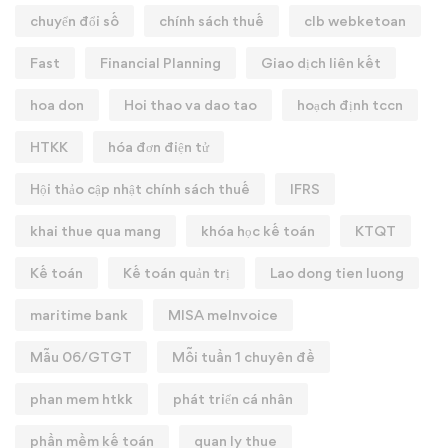
chuyển đổi số
chính sách thuế
clb webketoan
Fast
Financial Planning
Giao dịch liên kết
hoa don
Hoi thao va dao tao
hoạch định tccn
HTKK
hóa đơn điện tử
Hội thảo cập nhật chính sách thuế
IFRS
khai thue qua mang
khóa học kế toán
KTQT
Kế toán
Kế toán quản trị
Lao dong tien luong
maritime bank
MISA meInvoice
Mẫu 06/GTGT
Mỗi tuần 1 chuyên đề
phan mem htkk
phát triển cá nhân
phần mềm kế toán
quan ly thue