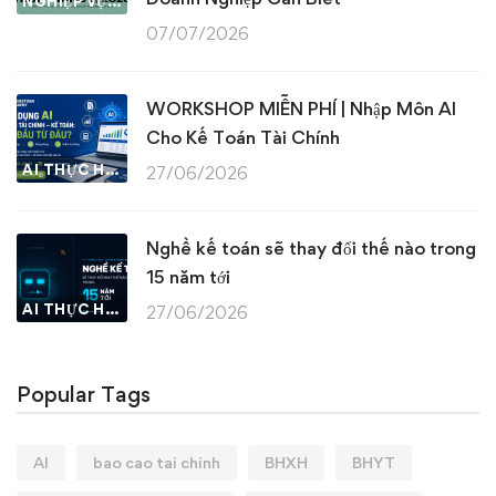
NGHIỆP VỤ KẾ TOÁN & THUẾ
07/07/2026
WORKSHOP MIỄN PHÍ | Nhập Môn AI
Cho Kế Toán Tài Chính
AI THỰC HÀNH
27/06/2026
Nghề kế toán sẽ thay đổi thế nào trong
15 năm tới
AI THỰC HÀNH
27/06/2026
Popular Tags
AI
bao cao tai chinh
BHXH
BHYT