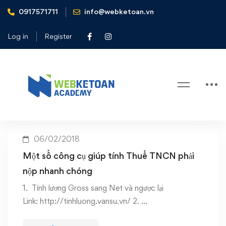
0917571711
info@webketoan.vn
Home
Tool tính thuế TNCN nhanh chóng
Log in
Register
Tag: Tool tính thuế TNCN nhanh
chóng
06/02/2018
Một số công cụ giúp tính Thuế TNCN phải
nộp nhanh chóng
1. Tính lương Gross sang Net và ngược lại
Link: http://tinhluong.vansu.vn/ 2. …