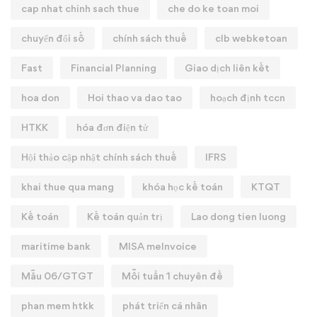
cap nhat chinh sach thue
che do ke toan moi
chuyển đổi số
chính sách thuế
clb webketoan
Fast
Financial Planning
Giao dịch liên kết
hoa don
Hoi thao va dao tao
hoạch định tccn
HTKK
hóa đơn điện tử
Hội thảo cập nhật chính sách thuế
IFRS
khai thue qua mang
khóa học kế toán
KTQT
Kế toán
Kế toán quản trị
Lao dong tien luong
maritime bank
MISA meInvoice
Mẫu 06/GTGT
Mỗi tuần 1 chuyên đề
phan mem htkk
phát triển cá nhân