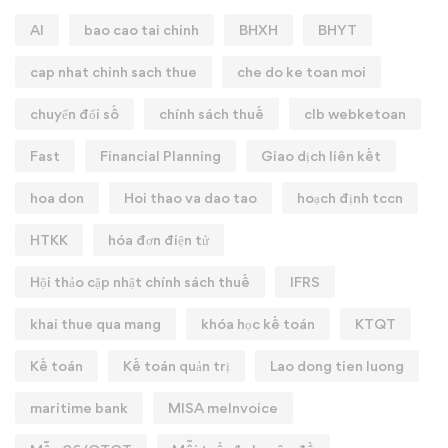
AI
bao cao tai chinh
BHXH
BHYT
cap nhat chinh sach thue
che do ke toan moi
chuyển đổi số
chính sách thuế
clb webketoan
Fast
Financial Planning
Giao dịch liên kết
hoa don
Hoi thao va dao tao
hoạch định tccn
HTKK
hóa đơn điện tử
Hội thảo cập nhật chính sách thuế
IFRS
khai thue qua mang
khóa học kế toán
KTQT
Kế toán
Kế toán quản trị
Lao dong tien luong
maritime bank
MISA meInvoice