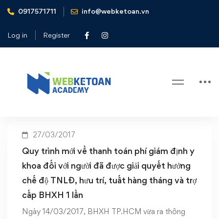
0917571711
info@webketoan.vn
Home
tuất hàng tháng và trợ cấp BHXH 1 lần
Log in
Register
Tag: tuất hàng tháng và trợ cấp
BHXH 1 lần
27/03/2017
Quy trình mới về thanh toán phí giám định y
khoa đối với người đã được giải quyết hưởng
chế độ TNLĐ, hưu trí, tuất hàng tháng và trợ
cấp BHXH 1 lần
Ngày 14/03/2017, BHXH TP.HCM vừa ra thông