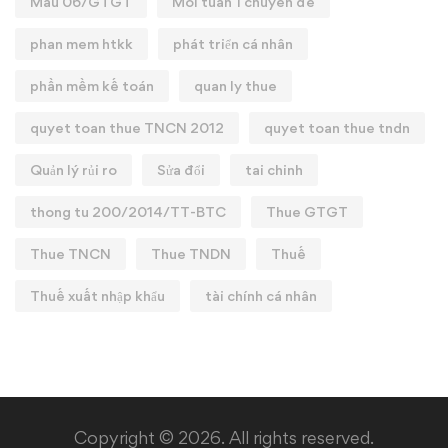
Mẫu 06/GTGT
Mỗi tuần 1 chuyên đề
phan mem htkk
phát triển cá nhân
phần mềm kế toán
quan ly thue
quyet toan thue TNCN 2012
quyet toan thue tndn
Quản lý rủi ro
Sửa đổi
tai chinh
thong tu 200/2014/TT-BTC
Thue GTGT
Thue TNCN
Thue TNDN
Thuế
Thuế xuất nhập khẩu
tài chính cá nhân
Copyright © 2026. All rights reserved.