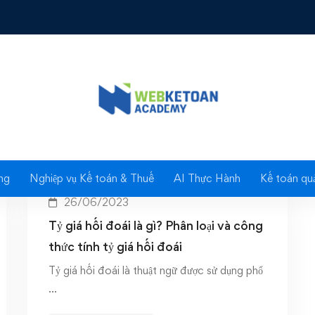
Tag: ty gia hoi doai
ng
Nghiệp vụ Kế toán & Thuế
AI Thực Hành
Kế toán quả
26/06/2023
Tỷ giá hối đoái là gì? Phân loại và công
thức tính tỷ giá hối đoái
Tỷ giá hối đoái là thuật ngữ được sử dụng phổ
…