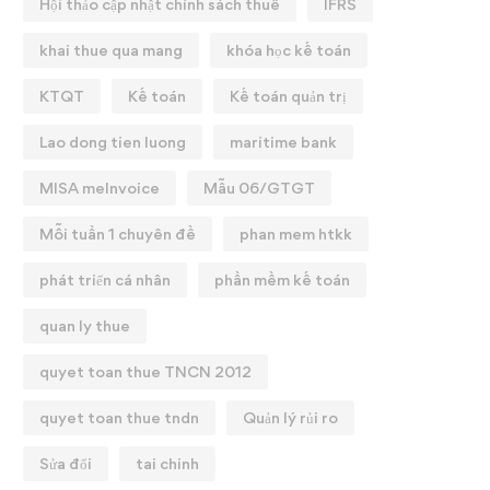
Hội thảo cập nhật chính sách thuế
IFRS
khai thue qua mang
khóa học kế toán
KTQT
Kế toán
Kế toán quản trị
Lao dong tien luong
maritime bank
MISA meInvoice
Mẫu 06/GTGT
Mỗi tuần 1 chuyên đề
phan mem htkk
phát triển cá nhân
phần mềm kế toán
quan ly thue
quyet toan thue TNCN 2012
quyet toan thue tndn
Quản lý rủi ro
Sửa đổi
tai chinh