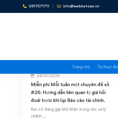
0917571711
info@webketoan.vn
Home
ty gia hoi doai
Trang chủ
Tin hoạt độ
24/10/2024
Miễn phí Mỗi tuần một chuyên đề số
#26: Hướng dẫn liên quan tỷ giá hối
đoái trước khi lập Báo cáo tài chính.
Bạn có đang gặp khó khăn trong việc xử lý
chênh …