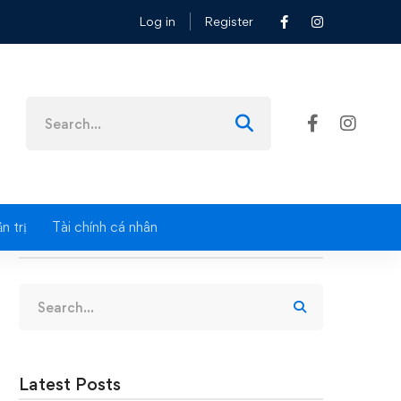
Log in
Register
Search
for:
n trị
Tài chính cá nhân
Search
Search
for:
Latest Posts