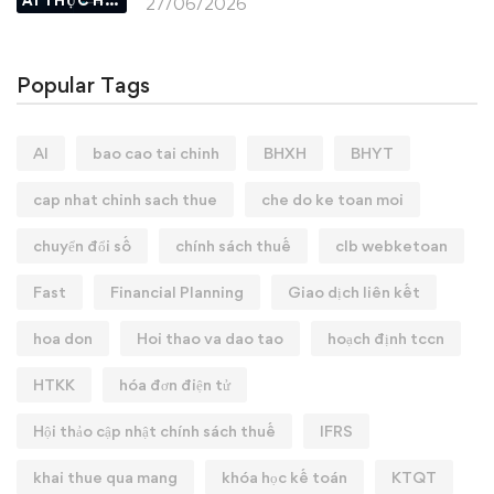
AI THỰC HÀNH
27/06/2026
Popular Tags
AI
bao cao tai chinh
BHXH
BHYT
cap nhat chinh sach thue
che do ke toan moi
chuyển đổi số
chính sách thuế
clb webketoan
Fast
Financial Planning
Giao dịch liên kết
hoa don
Hoi thao va dao tao
hoạch định tccn
HTKK
hóa đơn điện tử
Hội thảo cập nhật chính sách thuế
IFRS
khai thue qua mang
khóa học kế toán
KTQT