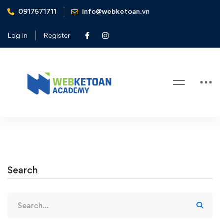
0917571711
info@webketoan.vn
Home
#webketoan.vn
Log in
Register
Tag: #webketoan.vn
Search
Search
for: