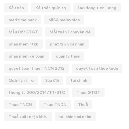
Kế toán
Kế toán quản trị
Lao dong tien luong
maritime bank
MISA meInvoice
Mẫu 06/GTGT
Mỗi tuần 1 chuyên đề
phan mem htkk
phát triển cá nhân
phần mềm kế toán
quan ly thue
quyet toan thue TNCN 2012
quyet toan thue tndn
Quản lý rủi ro
Sửa đổi
tai chinh
thong tu 200/2014/TT-BTC
Thue GTGT
Thue TNCN
Thue TNDN
Thuế
Thuế xuất nhập khẩu
tài chính cá nhân