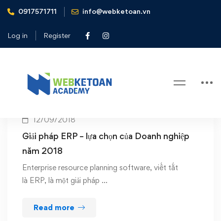
0917571711
info@webketoan.vn
Home
xu hướng ERP theo ngành
Log in
Register
Tag: xu hướng ERP theo ngành
12/09/2018
Giải pháp ERP – lựa chọn của Doanh nghiệp
năm 2018
Enterprise resource planning software, viết tắt
là ERP, là một giải pháp …
Read more