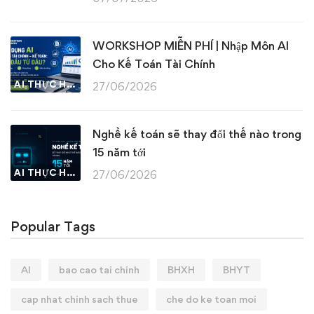
WORKSHOP MIỄN PHÍ | Nhập Môn AI
Cho Kế Toán Tài Chính
AI THỰC HÀNH
27/06/2026
Nghề kế toán sẽ thay đổi thế nào trong
15 năm tới
AI THỰC HÀNH
27/06/2026
Popular Tags
AI
bao cao tai chinh
BHXH
BHYT
cap nhat chinh sach thue
che do ke toan moi