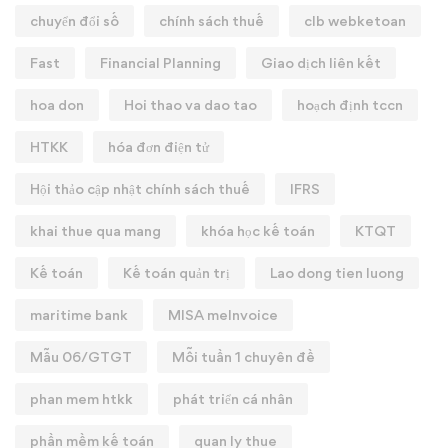
chuyển đổi số
chính sách thuế
clb webketoan
Fast
Financial Planning
Giao dịch liên kết
hoa don
Hoi thao va dao tao
hoạch định tccn
HTKK
hóa đơn điện tử
Hội thảo cập nhật chính sách thuế
IFRS
khai thue qua mang
khóa học kế toán
KTQT
Kế toán
Kế toán quản trị
Lao dong tien luong
maritime bank
MISA meInvoice
Mẫu 06/GTGT
Mỗi tuần 1 chuyên đề
phan mem htkk
phát triển cá nhân
phần mềm kế toán
quan ly thue