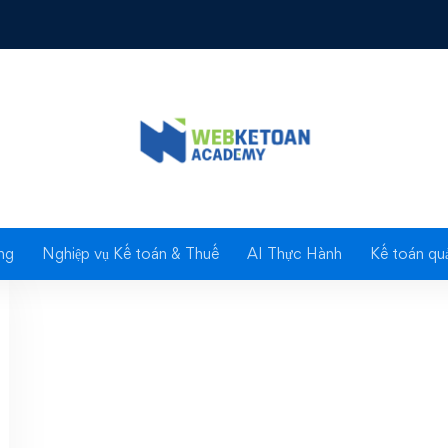
Tag: Biên lợi nhuận ròn
ng
Nghiệp vụ Kế toán & Thuế
AI Thực Hành
Kế toán quả