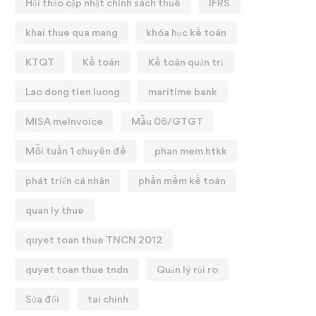
Hội thảo cập nhật chính sách thuế
IFRS
khai thue qua mang
khóa học kế toán
KTQT
Kế toán
Kế toán quản trị
Lao dong tien luong
maritime bank
MISA meInvoice
Mẫu 06/GTGT
Mỗi tuần 1 chuyên đề
phan mem htkk
phát triển cá nhân
phần mềm kế toán
quan ly thue
quyet toan thue TNCN 2012
quyet toan thue tndn
Quản lý rủi ro
Sửa đổi
tai chinh