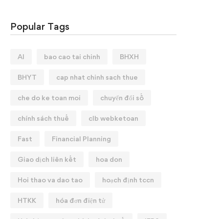
Popular Tags
AI
bao cao tai chinh
BHXH
BHYT
cap nhat chinh sach thue
che do ke toan moi
chuyển đổi số
chính sách thuế
clb webketoan
Fast
Financial Planning
Giao dịch liên kết
hoa don
Hoi thao va dao tao
hoạch định tccn
HTKK
hóa đơn điện tử