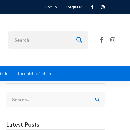
Log in
Register
g
Search
for:
n trị
Tài chính cá nhân
Search
Search
for:
Latest Posts