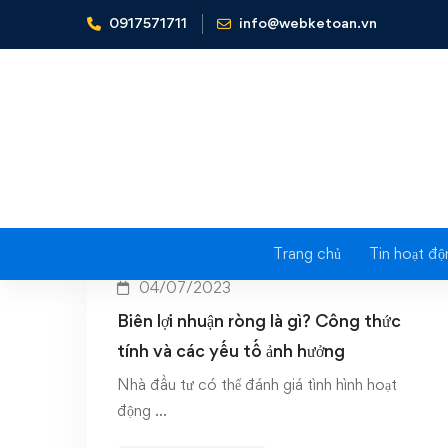
0917571711
info@webketoan.vn
Home
Biên lợi nhuận ròng
Trang chủ
Tin hoạt độ
04/07/2023
Biên lợi nhuận ròng là gì? Công thức
tính và các yếu tố ảnh hưởng
Nhà đầu tư có thể đánh giá tình hình hoạt
động …