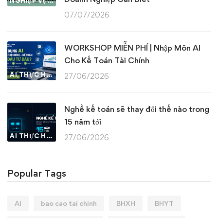
NGHIỆP VỤ KẾ TOÁN & THUẾ
07/07/2026
WORKSHOP MIỄN PHÍ | Nhập Môn AI
Cho Kế Toán Tài Chính
AI THỰC HÀNH
27/06/2026
Nghề kế toán sẽ thay đổi thế nào trong
15 năm tới
AI THỰC HÀNH
27/06/2026
Popular Tags
AI
bao cao tai chinh
BHXH
BHYT