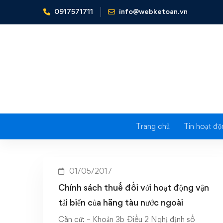
0917571711
info@webketoan.vn
Home
Chính sách thuế đối với hoạt động vận tải biển củ
Tag: Chính
tải 
Trang chủ
Tin hoạt độ
01/05/2017
Chính sách thuế đối với hoạt động vận
tải biển của hãng tàu nước ngoài
Căn cứ: – Khoản 3b Điều 2 Nghị định số