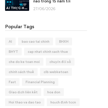
nào trong 15 năm tới
AI THỰC HÀNH
27/06/2026
Popular Tags
AI
bao cao tai chinh
BHXH
BHYT
cap nhat chinh sach thue
che do ke toan moi
chuyển đổi số
chính sách thuế
clb webketoan
Fast
Financial Planning
Giao dịch liên kết
hoa don
Hoi thao va dao tao
hoạch định tccn