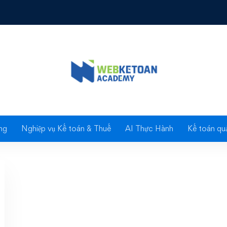
a hãng tàu nước ngoài
 sách thuế đối với ho
biển của hãng tàu nước 
ng
Nghiệp vụ Kế toán & Thuế
AI Thực Hành
Kế toán quả