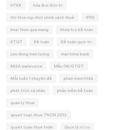
HTKK
hóa đơn điện tử
Hội thảo cập nhật chính sách thuế
IFRS
khai thue qua mang
khóa học kế toán
KTQT
Kế toán
Kế toán quản trị
Lao dong tien luong
maritime bank
MISA meInvoice
Mẫu 06/GTGT
Mỗi tuần 1 chuyên đề
phan mem htkk
phát triển cá nhân
phần mềm kế toán
quan ly thue
quyet toan thue TNCN 2012
quyet toan thue tndn
Quản lý rủi ro