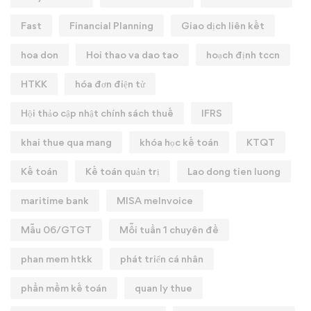
Fast
Financial Planning
Giao dịch liên kết
hoa don
Hoi thao va dao tao
hoạch định tccn
HTKK
hóa đơn điện tử
Hội thảo cập nhật chính sách thuế
IFRS
khai thue qua mang
khóa học kế toán
KTQT
Kế toán
Kế toán quản trị
Lao dong tien luong
maritime bank
MISA meInvoice
Mẫu 06/GTGT
Mỗi tuần 1 chuyên đề
phan mem htkk
phát triển cá nhân
phần mềm kế toán
quan ly thue