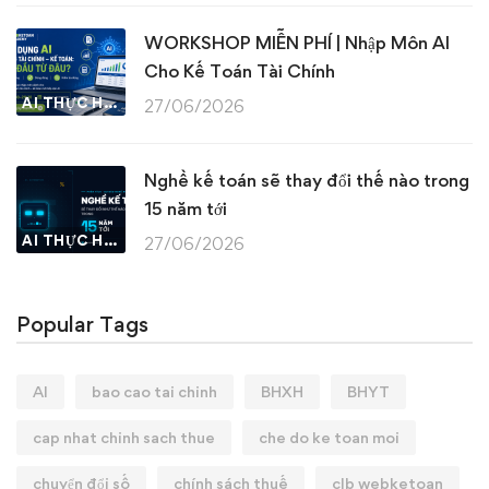
WORKSHOP MIỄN PHÍ | Nhập Môn AI
Cho Kế Toán Tài Chính
AI THỰC HÀNH
27/06/2026
Nghề kế toán sẽ thay đổi thế nào trong
15 năm tới
AI THỰC HÀNH
27/06/2026
Popular Tags
AI
bao cao tai chinh
BHXH
BHYT
cap nhat chinh sach thue
che do ke toan moi
chuyển đổi số
chính sách thuế
clb webketoan