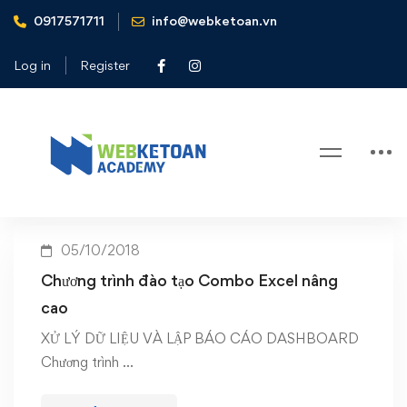
0917571711
info@webketoan.vn
Home
đào tạo Combo Excel nâng cao
Log in
Register
Tag: đào tạo Combo Excel nâng
cao
05/10/2018
Chương trình đào tạo Combo Excel nâng
cao
XỬ LÝ DỮ LIỆU VÀ LẬP BÁO CÁO DASHBOARD
Chương trình …