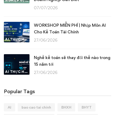
NGHIỆP VỤ KẾ TOÁN & THUẾ
07/07/2026
WORKSHOP MIỄN PHÍ | Nhập Môn AI
Cho Kế Toán Tài Chính
AI THỰC HÀNH
27/06/2026
Nghề kế toán sẽ thay đổi thế nào trong
15 năm tới
AI THỰC HÀNH
27/06/2026
Popular Tags
AI
bao cao tai chinh
BHXH
BHYT