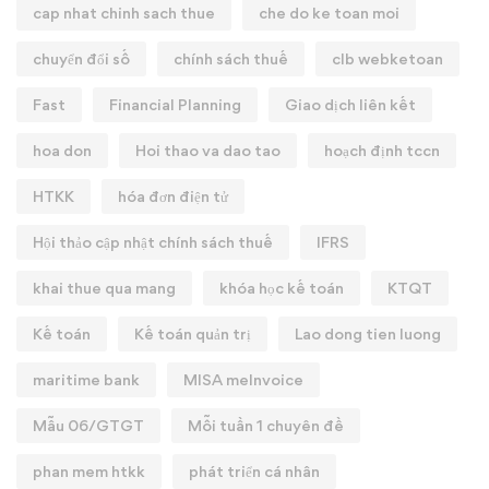
cap nhat chinh sach thue
che do ke toan moi
chuyển đổi số
chính sách thuế
clb webketoan
Fast
Financial Planning
Giao dịch liên kết
hoa don
Hoi thao va dao tao
hoạch định tccn
HTKK
hóa đơn điện tử
Hội thảo cập nhật chính sách thuế
IFRS
khai thue qua mang
khóa học kế toán
KTQT
Kế toán
Kế toán quản trị
Lao dong tien luong
maritime bank
MISA meInvoice
Mẫu 06/GTGT
Mỗi tuần 1 chuyên đề
phan mem htkk
phát triển cá nhân