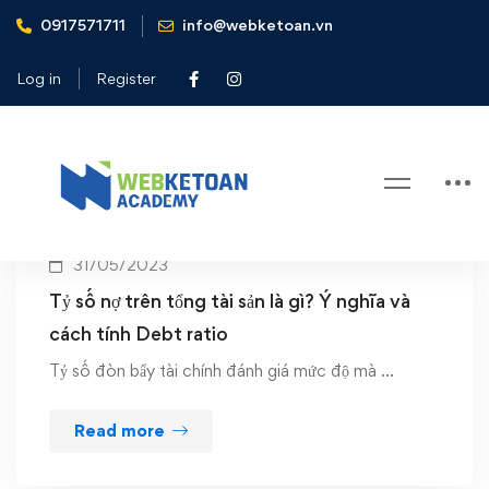
0917571711
info@webketoan.vn
Home
Debt ratio
Log in
Register
Tag: Debt ratio
31/05/2023
Tỷ số nợ trên tổng tài sản là gì? Ý nghĩa và
cách tính Debt ratio
Tỷ số đòn bẩy tài chính đánh giá mức độ mà …
Read more