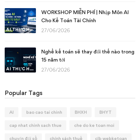
WORKSHOP MIỄN PHÍ | Nhập Môn AI
Cho Kế Toán Tài Chính
AI THỰC HÀNH
27/06/2026
Nghề kế toán sẽ thay đổi thế nào trong
15 năm tới
AI THỰC HÀNH
27/06/2026
Popular Tags
AI
bao cao tai chinh
BHXH
BHYT
cap nhat chinh sach thue
che do ke toan moi
chuyển đổi số
chính sách thuế
clb webketoan