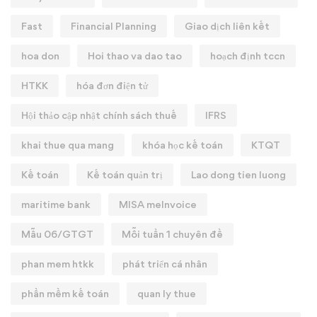
Fast
Financial Planning
Giao dịch liên kết
hoa don
Hoi thao va dao tao
hoạch định tccn
HTKK
hóa đơn điện tử
Hội thảo cập nhật chính sách thuế
IFRS
khai thue qua mang
khóa học kế toán
KTQT
Kế toán
Kế toán quản trị
Lao dong tien luong
maritime bank
MISA meInvoice
Mẫu 06/GTGT
Mỗi tuần 1 chuyên đề
phan mem htkk
phát triển cá nhân
phần mềm kế toán
quan ly thue