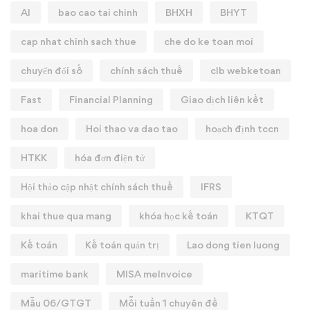
AI
bao cao tai chinh
BHXH
BHYT
cap nhat chinh sach thue
che do ke toan moi
chuyển đổi số
chính sách thuế
clb webketoan
Fast
Financial Planning
Giao dịch liên kết
hoa don
Hoi thao va dao tao
hoạch định tccn
HTKK
hóa đơn điện tử
Hội thảo cập nhật chính sách thuế
IFRS
khai thue qua mang
khóa học kế toán
KTQT
Kế toán
Kế toán quản trị
Lao dong tien luong
maritime bank
MISA meInvoice
Mẫu 06/GTGT
Mỗi tuần 1 chuyên đề