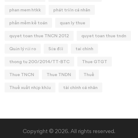
phan mem htkk
phát triển cá nhân
phần mềm kế toán
quan ly thue
quyet toan thue TNCN 2012
quyet toan thue tndn
Quản lý rủi ro
Sửa đổi
tai chinh
thong tu 200/2014/TT-BTC
Thue GTGT
Thue TNCN
Thue TNDN
Thuế
Thuế xuất nhập khẩu
tài chính cá nhân
Copyright © 2026. All rights reserved.