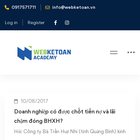
0917571711
info@webketoan.vn
Home
Doanh nghiệp có được chốt tiền nợ và lãi chậm đóng
Log in
Register
BHXH
Tag: Doanh nghiệp có được chốt
tiền nợ và lãi chậm đóng BHXH
10/08/2017
Doanh nghiệp có được chốt tiền nợ và lãi
chậm đóng BHXH?
Hỏi: Công ty Bà Trần Huệ Nhi (tỉnh Quảng Bình) kinh
…