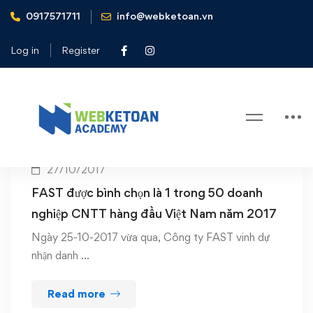
0917571711
info@webketoan.vn
Home
Fast
Log in
Register
Tag: Fast
27/10/2017
FAST được bình chọn là 1 trong 50 doanh
nghiệp CNTT hàng đầu Việt Nam năm 2017
Ngày 25-10-2017 vừa qua, Công ty FAST vinh dự
nhận danh …
Read more