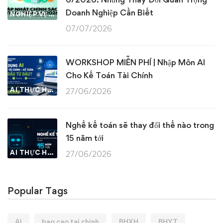
Doanh Nghiệp Cần Biết
NGHIỆP VỤ KẾ TOÁN & THUẾ
07/07/2026
WORKSHOP MIỄN PHÍ | Nhập Môn AI
Cho Kế Toán Tài Chính
AI THỰC HÀNH
27/06/2026
Nghề kế toán sẽ thay đổi thế nào trong
15 năm tới
AI THỰC HÀNH
27/06/2026
Popular Tags
AI
bao cao tai chinh
BHXH
BHYT