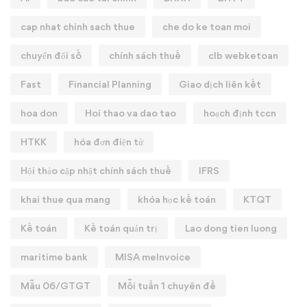
cap nhat chinh sach thue
che do ke toan moi
chuyển đổi số
chính sách thuế
clb webketoan
Fast
Financial Planning
Giao dịch liên kết
hoa don
Hoi thao va dao tao
hoạch định tccn
HTKK
hóa đơn điện tử
Hội thảo cập nhật chính sách thuế
IFRS
khai thue qua mang
khóa học kế toán
KTQT
Kế toán
Kế toán quản trị
Lao dong tien luong
maritime bank
MISA meInvoice
Mẫu 06/GTGT
Mỗi tuần 1 chuyên đề