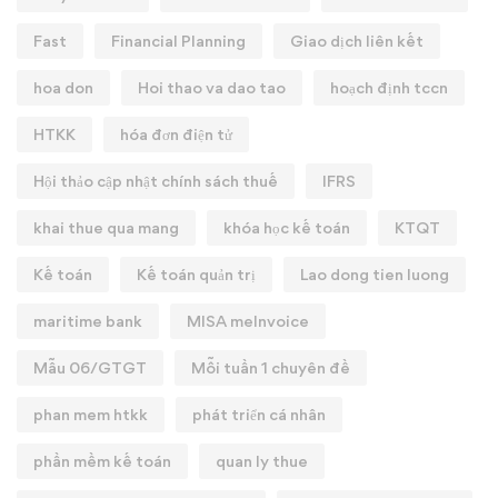
Fast
Financial Planning
Giao dịch liên kết
hoa don
Hoi thao va dao tao
hoạch định tccn
HTKK
hóa đơn điện tử
Hội thảo cập nhật chính sách thuế
IFRS
khai thue qua mang
khóa học kế toán
KTQT
Kế toán
Kế toán quản trị
Lao dong tien luong
maritime bank
MISA meInvoice
Mẫu 06/GTGT
Mỗi tuần 1 chuyên đề
phan mem htkk
phát triển cá nhân
phần mềm kế toán
quan ly thue