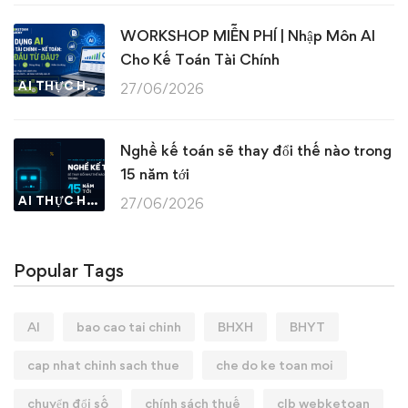
WORKSHOP MIỄN PHÍ | Nhập Môn AI
Cho Kế Toán Tài Chính
AI THỰC HÀNH
27/06/2026
Nghề kế toán sẽ thay đổi thế nào trong
15 năm tới
AI THỰC HÀNH
27/06/2026
Popular Tags
AI
bao cao tai chinh
BHXH
BHYT
cap nhat chinh sach thue
che do ke toan moi
chuyển đổi số
chính sách thuế
clb webketoan