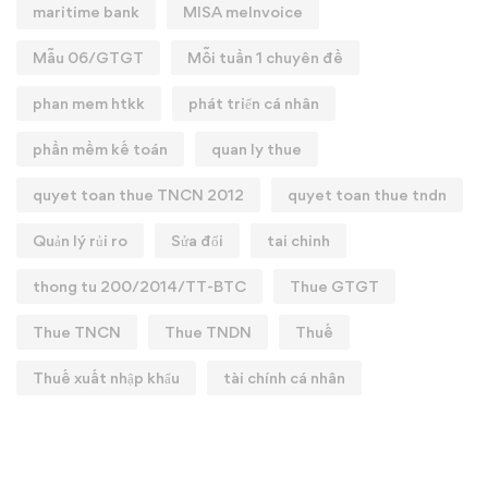
maritime bank
MISA meInvoice
Mẫu 06/GTGT
Mỗi tuần 1 chuyên đề
phan mem htkk
phát triển cá nhân
phần mềm kế toán
quan ly thue
quyet toan thue TNCN 2012
quyet toan thue tndn
Quản lý rủi ro
Sửa đổi
tai chinh
thong tu 200/2014/TT-BTC
Thue GTGT
Thue TNCN
Thue TNDN
Thuế
Thuế xuất nhập khẩu
tài chính cá nhân