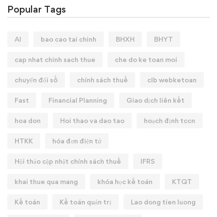
Popular Tags
AI
bao cao tai chinh
BHXH
BHYT
cap nhat chinh sach thue
che do ke toan moi
chuyển đổi số
chính sách thuế
clb webketoan
Fast
Financial Planning
Giao dịch liên kết
hoa don
Hoi thao va dao tao
hoạch định tccn
HTKK
hóa đơn điện tử
Hội thảo cập nhật chính sách thuế
IFRS
khai thue qua mang
khóa học kế toán
KTQT
Kế toán
Kế toán quản trị
Lao dong tien luong