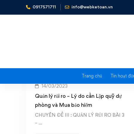
0917571711
info@webketoan.vn
Home
Mua bảo hiểm
Trang chủ
Tin hoạt độ
14/03/2023
Quản lý rủi ro – Lý do cần Lập quỹ dự
phòng và Mua bảo hiểm
CHUYÊN ĐỀ III : QUẢN LÝ RỦI RO BÀI 3
– …