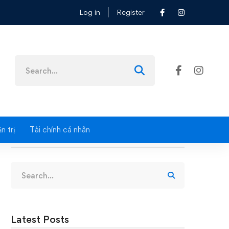
Log in
Register
Search
for:
n trị
Tài chính cá nhân
Search
Search
for:
Latest Posts