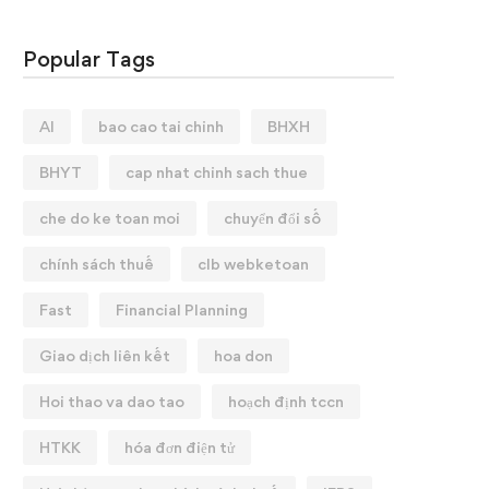
Popular Tags
AI
bao cao tai chinh
BHXH
BHYT
cap nhat chinh sach thue
che do ke toan moi
chuyển đổi số
chính sách thuế
clb webketoan
Fast
Financial Planning
Giao dịch liên kết
hoa don
Hoi thao va dao tao
hoạch định tccn
HTKK
hóa đơn điện tử