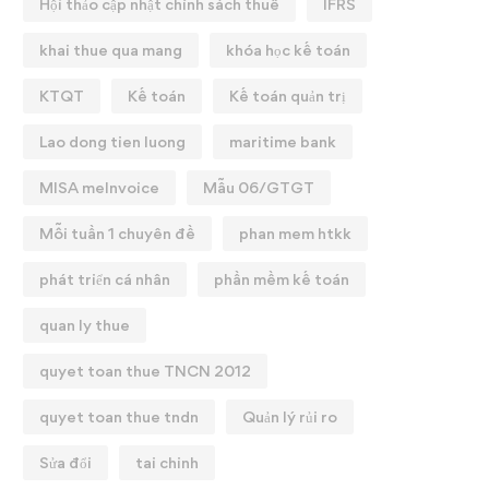
Hội thảo cập nhật chính sách thuế
IFRS
khai thue qua mang
khóa học kế toán
KTQT
Kế toán
Kế toán quản trị
Lao dong tien luong
maritime bank
MISA meInvoice
Mẫu 06/GTGT
Mỗi tuần 1 chuyên đề
phan mem htkk
phát triển cá nhân
phần mềm kế toán
quan ly thue
quyet toan thue TNCN 2012
quyet toan thue tndn
Quản lý rủi ro
Sửa đổi
tai chinh