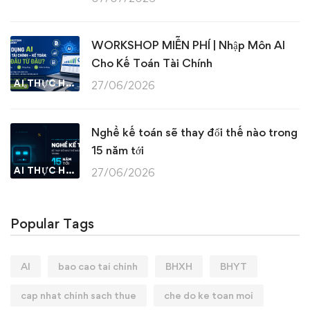
WORKSHOP MIỄN PHÍ | Nhập Môn AI
Cho Kế Toán Tài Chính
AI THỰC HÀNH
27/06/2026
Nghề kế toán sẽ thay đổi thế nào trong
15 năm tới
AI THỰC HÀNH
27/06/2026
Popular Tags
AI
bao cao tai chinh
BHXH
BHYT
cap nhat chinh sach thue
che do ke toan moi