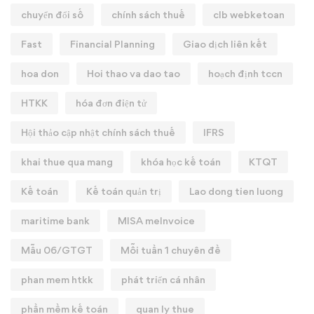
chuyển đổi số
chính sách thuế
clb webketoan
Fast
Financial Planning
Giao dịch liên kết
hoa don
Hoi thao va dao tao
hoạch định tccn
HTKK
hóa đơn điện tử
Hội thảo cập nhật chính sách thuế
IFRS
khai thue qua mang
khóa học kế toán
KTQT
Kế toán
Kế toán quản trị
Lao dong tien luong
maritime bank
MISA meInvoice
Mẫu 06/GTGT
Mỗi tuần 1 chuyên đề
phan mem htkk
phát triển cá nhân
phần mềm kế toán
quan ly thue