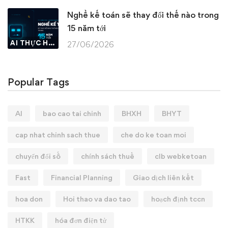
Nghề kế toán sẽ thay đổi thế nào trong
15 năm tới
AI THỰC HÀNH
27/06/2026
Popular Tags
AI
bao cao tai chinh
BHXH
BHYT
cap nhat chinh sach thue
che do ke toan moi
chuyển đổi số
chính sách thuế
clb webketoan
Fast
Financial Planning
Giao dịch liên kết
hoa don
Hoi thao va dao tao
hoạch định tccn
HTKK
hóa đơn điện tử