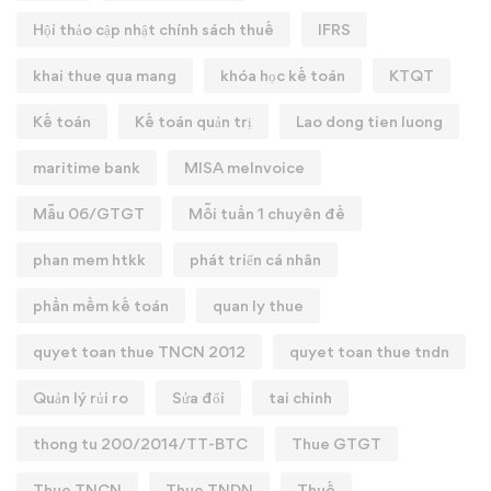
Hội thảo cập nhật chính sách thuế
IFRS
khai thue qua mang
khóa học kế toán
KTQT
Kế toán
Kế toán quản trị
Lao dong tien luong
maritime bank
MISA meInvoice
Mẫu 06/GTGT
Mỗi tuần 1 chuyên đề
phan mem htkk
phát triển cá nhân
phần mềm kế toán
quan ly thue
quyet toan thue TNCN 2012
quyet toan thue tndn
Quản lý rủi ro
Sửa đổi
tai chinh
thong tu 200/2014/TT-BTC
Thue GTGT
Thue TNCN
Thue TNDN
Thuế