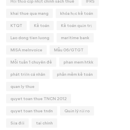
Hội thảo cập nhật chính sách thuế
IFRS
khai thue qua mang
khóa học kế toán
KTQT
Kế toán
Kế toán quản trị
Lao dong tien luong
maritime bank
MISA meInvoice
Mẫu 06/GTGT
Mỗi tuần 1 chuyên đề
phan mem htkk
phát triển cá nhân
phần mềm kế toán
quan ly thue
quyet toan thue TNCN 2012
quyet toan thue tndn
Quản lý rủi ro
Sửa đổi
tai chinh