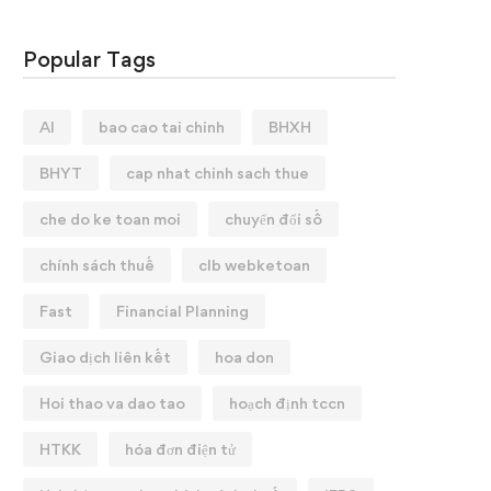
Popular Tags
AI
bao cao tai chinh
BHXH
BHYT
cap nhat chinh sach thue
che do ke toan moi
chuyển đổi số
chính sách thuế
clb webketoan
Fast
Financial Planning
Giao dịch liên kết
hoa don
Hoi thao va dao tao
hoạch định tccn
HTKK
hóa đơn điện tử