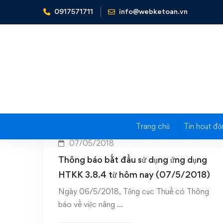
0917571711
info@webketoan.vn
Home
Phần mềm hỗ trợ kê khai HTKK 3.8.4
Tag: Phần
Trang chủ
Tin hoạt độ
07/05/2018
Thông báo bắt đầu sử dụng ứng dụng
HTKK 3.8.4 từ hôm nay (07/5/2018)
Ngày 06/5/2018, Tổng cục Thuế có Thông
báo về việc nâng …