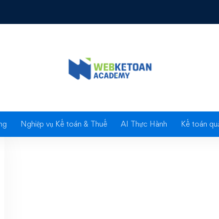
 mềm hỗ trợ kê khai 
ng
Nghiệp vụ Kế toán & Thuế
AI Thực Hành
Kế toán quả