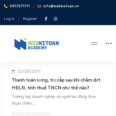
0917571711
info@webketoan.vn
Home
tính thuế TNCN như thế nào?
Log in
Register
Tag: tính thuế TNCN như thế
nào?
02/08/2017
Thanh toán lương, trợ cấp sau khi chấm dứt
HĐLĐ, tính thuế TNCN như thế nào?
Trường hợp doanh nghiệp và người lao động thỏa
thuận chấm …