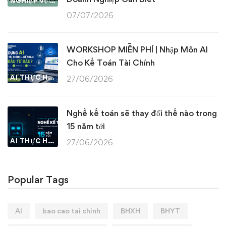
NGHIỆP VỤ KẾ TOÁN & THUẾ
07/07/2026
WORKSHOP MIỄN PHÍ | Nhập Môn AI
Cho Kế Toán Tài Chính
AI THỰC HÀNH
27/06/2026
Nghề kế toán sẽ thay đổi thế nào trong
15 năm tới
AI THỰC HÀNH
27/06/2026
Popular Tags
AI
bao cao tai chinh
BHXH
BHYT