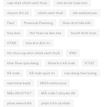
cap nhat chinh sach thue
che do ke toan moi
chuyển đổi số
chính sách thuế
clb webketoan
Fast
Financial Planning
Giao dịch liên kết
hoa don
Hoi thao va dao tao
hoạch định tccn
HTKK
hóa đơn điện tử
Hội thảo cập nhật chính sách thuế
IFRS
khai thue qua mang
khóa học kế toán
KTQT
Kế toán
Kế toán quản trị
Lao dong tien luong
maritime bank
MISA meInvoice
Mẫu 06/GTGT
Mỗi tuần 1 chuyên đề
phan mem htkk
phát triển cá nhân