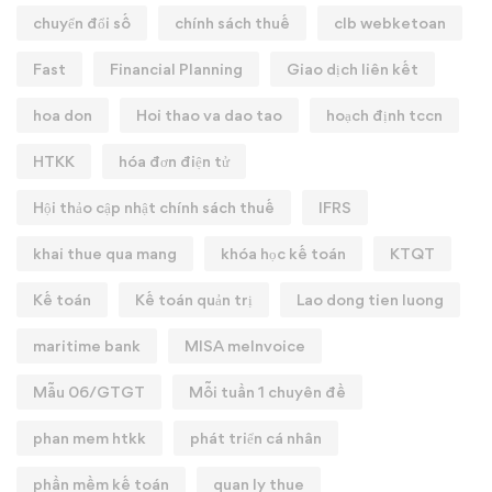
chuyển đổi số
chính sách thuế
clb webketoan
Fast
Financial Planning
Giao dịch liên kết
hoa don
Hoi thao va dao tao
hoạch định tccn
HTKK
hóa đơn điện tử
Hội thảo cập nhật chính sách thuế
IFRS
khai thue qua mang
khóa học kế toán
KTQT
Kế toán
Kế toán quản trị
Lao dong tien luong
maritime bank
MISA meInvoice
Mẫu 06/GTGT
Mỗi tuần 1 chuyên đề
phan mem htkk
phát triển cá nhân
phần mềm kế toán
quan ly thue