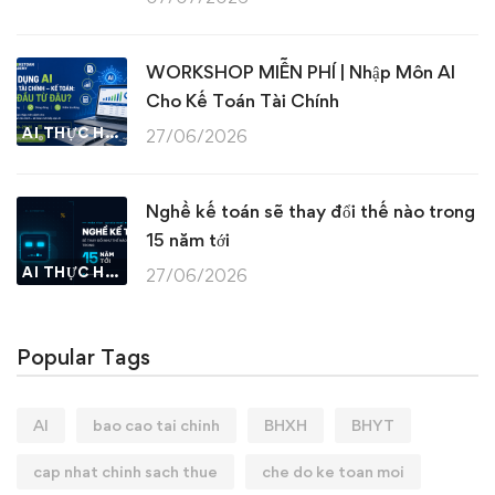
WORKSHOP MIỄN PHÍ | Nhập Môn AI
Cho Kế Toán Tài Chính
AI THỰC HÀNH
27/06/2026
Nghề kế toán sẽ thay đổi thế nào trong
15 năm tới
AI THỰC HÀNH
27/06/2026
Popular Tags
AI
bao cao tai chinh
BHXH
BHYT
cap nhat chinh sach thue
che do ke toan moi