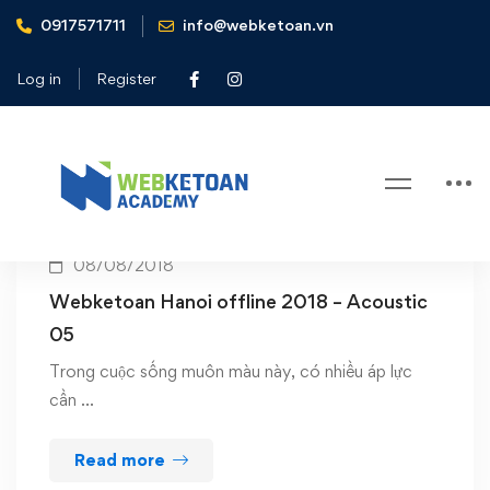
0917571711
info@webketoan.vn
Home
Webketoan offline 2018
Log in
Register
Tag: Webketoan offline 2018
08/08/2018
Webketoan Hanoi offline 2018 – Acoustic
05
Trong cuộc sống muôn màu này, có nhiều áp lực
cần …
Read more