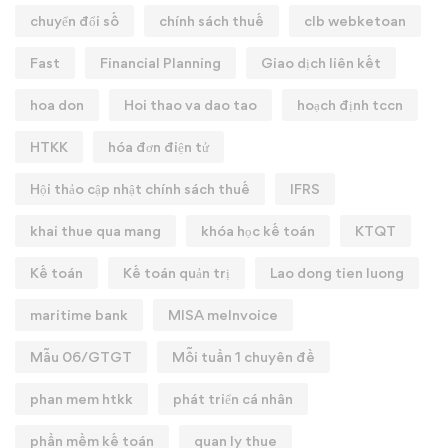
chuyển đổi số
chính sách thuế
clb webketoan
Fast
Financial Planning
Giao dịch liên kết
hoa don
Hoi thao va dao tao
hoạch định tccn
HTKK
hóa đơn điện tử
Hội thảo cập nhật chính sách thuế
IFRS
khai thue qua mang
khóa học kế toán
KTQT
Kế toán
Kế toán quản trị
Lao dong tien luong
maritime bank
MISA meInvoice
Mẫu 06/GTGT
Mỗi tuần 1 chuyên đề
phan mem htkk
phát triển cá nhân
phần mềm kế toán
quan ly thue