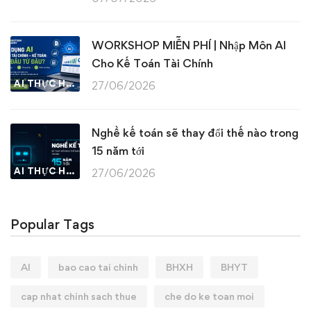
WORKSHOP MIỄN PHÍ | Nhập Môn AI
Cho Kế Toán Tài Chính
AI THỰC HÀNH
27/06/2026
Nghề kế toán sẽ thay đổi thế nào trong
15 năm tới
AI THỰC HÀNH
27/06/2026
Popular Tags
AI
bao cao tai chinh
BHXH
BHYT
cap nhat chinh sach thue
che do ke toan moi