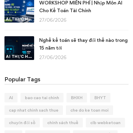
WORKSHOP MIỄN PHÍ | Nhập Môn AI
Cho Kế Toán Tài Chính
AI THỰC HÀNH
27/06/2026
Nghề kế toán sẽ thay đổi thế nào trong
15 năm tới
AI THỰC HÀNH
27/06/2026
Popular Tags
AI
bao cao tai chinh
BHXH
BHYT
cap nhat chinh sach thue
che do ke toan moi
chuyển đổi số
chính sách thuế
clb webketoan