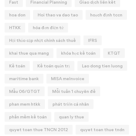
Fast
Financial Planning
Giao dịch liên kết
hoa don
Hoi thao va dao tao
hoạch định tccn
HTKK
hóa đơn điện tử
Hội thảo cập nhật chính sách thuế
IFRS
khai thue qua mang
khóa học kế toán
KTQT
Kế toán
Kế toán quản trị
Lao dong tien luong
maritime bank
MISA meInvoice
Mẫu 06/GTGT
Mỗi tuần 1 chuyên đề
phan mem htkk
phát triển cá nhân
phần mềm kế toán
quan ly thue
quyet toan thue TNCN 2012
quyet toan thue tndn