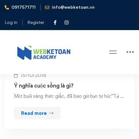
0917571711
info@webketoan.vn
Home
y nghia cuoc song
Log in
Register
Tag: y nghia cuoc song
15/10/2018
Ý nghĩa cuộc sống là gì?
Một buổi sáng thức giấc, đã bao giờ bạn tự hỏi:”Tại …
Read more