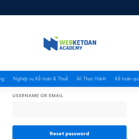
Lost your password?
Please enter your username or email address. You will
receive a link to create a new password via email.
ng
Nghiệp vụ Kế toán & Thuế
AI Thực Hành
Kế toán quả
Remember now?
Back to login
USERNAME OR EMAIL
Reset password