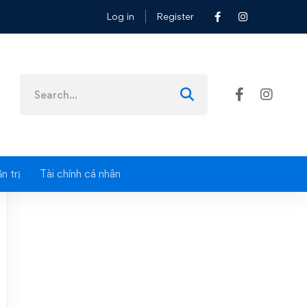
Log in
Register
Search
for:
n trị
Tài chính cá nhân