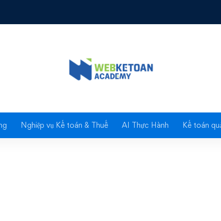
Reset Password
ng
Nghiệp vụ Kế toán & Thuế
AI Thực Hành
Kế toán quả