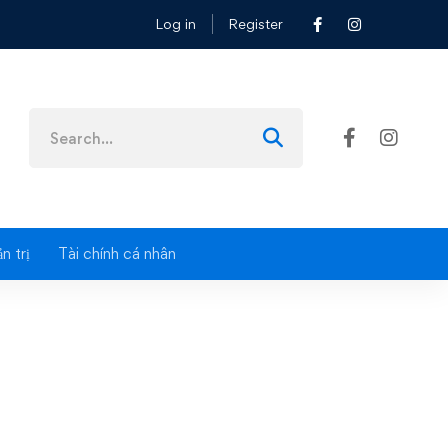
Log in
Register
Search
for:
n trị
Tài chính cá nhân