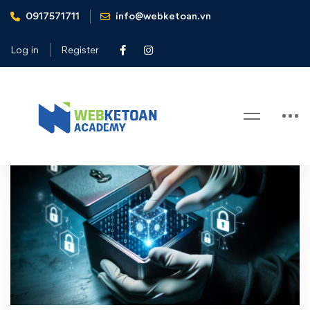
0917571711
info@webketoan.vn
Home
baomat
Log in
Register
Tag: baomat