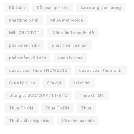
Kế toán
Kế toán quản trị
Lao dong tien luong
maritime bank
MISA meInvoice
Mẫu 06/GTGT
Mỗi tuần 1 chuyên đề
phan mem htkk
phát triển cá nhân
phần mềm kế toán
quan ly thue
quyet toan thue TNCN 2012
quyet toan thue tndn
Quản lý rủi ro
Sửa đổi
tai chinh
thong tu 200/2014/TT-BTC
Thue GTGT
Thue TNCN
Thue TNDN
Thuế
Thuế xuất nhập khẩu
tài chính cá nhân