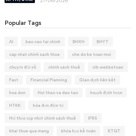
27/06/2026
Popular Tags
AI
bao cao tai chinh
BHXH
BHYT
cap nhat chinh sach thue
che do ke toan moi
chuyển đổi số
chính sách thuế
clb webketoan
Fast
Financial Planning
Giao dịch liên kết
hoa don
Hoi thao va dao tao
hoạch định tccn
HTKK
hóa đơn điện tử
Hội thảo cập nhật chính sách thuế
IFRS
khai thue qua mang
khóa học kế toán
KTQT