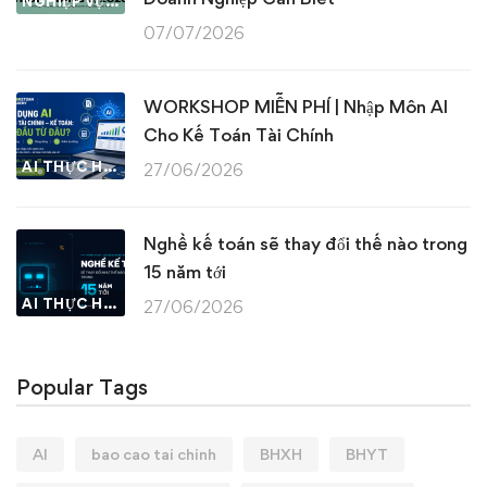
NGHIỆP VỤ KẾ TOÁN & THUẾ
07/07/2026
WORKSHOP MIỄN PHÍ | Nhập Môn AI
Cho Kế Toán Tài Chính
AI THỰC HÀNH
27/06/2026
Nghề kế toán sẽ thay đổi thế nào trong
15 năm tới
AI THỰC HÀNH
27/06/2026
Popular Tags
AI
bao cao tai chinh
BHXH
BHYT