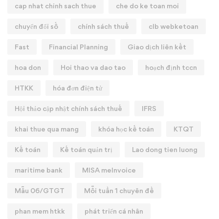
cap nhat chinh sach thue
che do ke toan moi
chuyển đổi số
chính sách thuế
clb webketoan
Fast
Financial Planning
Giao dịch liên kết
hoa don
Hoi thao va dao tao
hoạch định tccn
HTKK
hóa đơn điện tử
Hội thảo cập nhật chính sách thuế
IFRS
khai thue qua mang
khóa học kế toán
KTQT
Kế toán
Kế toán quản trị
Lao dong tien luong
maritime bank
MISA meInvoice
Mẫu 06/GTGT
Mỗi tuần 1 chuyên đề
phan mem htkk
phát triển cá nhân