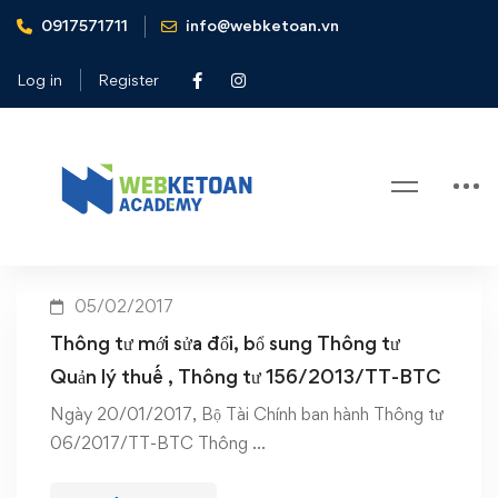
0917571711
info@webketoan.vn
Home
bổ sung thông tư 156/2013/TT-BTC
Log in
Register
Tag: bổ sung thông tư
156/2013/TT-BTC
05/02/2017
Thông tư mới sửa đổi, bổ sung Thông tư
Quản lý thuế , Thông tư 156/2013/TT-BTC
Ngày 20/01/2017, Bộ Tài Chính ban hành Thông tư
06/2017/TT-BTC Thông …