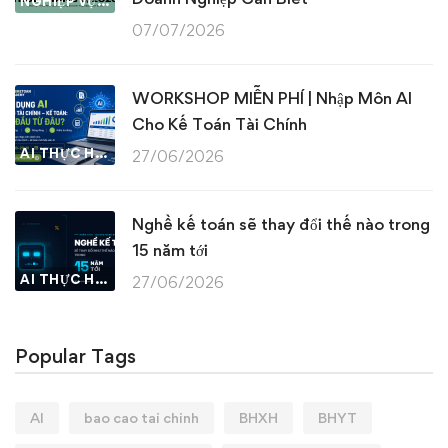
NGHIỆP VỤ KẾ TOÁN & THUẾ
07/07/2026
WORKSHOP MIỄN PHÍ | Nhập Môn AI
Cho Kế Toán Tài Chính
AI THỰC HÀNH
27/06/2026
Nghề kế toán sẽ thay đổi thế nào trong
15 năm tới
AI THỰC HÀNH
27/06/2026
Popular Tags
AI
bao cao tai chinh
BHXH
BHYT