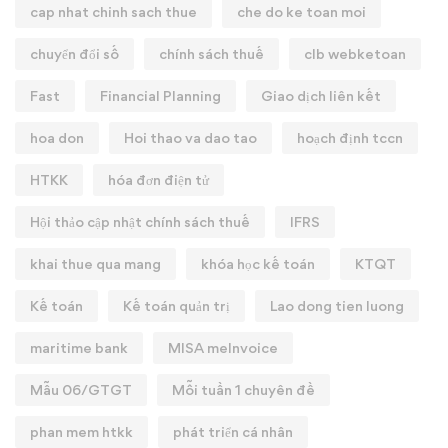
cap nhat chinh sach thue
che do ke toan moi
chuyển đổi số
chính sách thuế
clb webketoan
Fast
Financial Planning
Giao dịch liên kết
hoa don
Hoi thao va dao tao
hoạch định tccn
HTKK
hóa đơn điện tử
Hội thảo cập nhật chính sách thuế
IFRS
khai thue qua mang
khóa học kế toán
KTQT
Kế toán
Kế toán quản trị
Lao dong tien luong
maritime bank
MISA meInvoice
Mẫu 06/GTGT
Mỗi tuần 1 chuyên đề
phan mem htkk
phát triển cá nhân