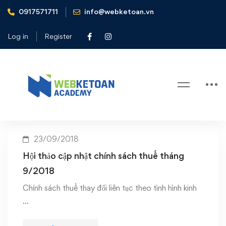
0917571711
info@webketoan.vn
Home
Chính sách thuế tháng 9/2018
Log in
Register
Tag: Chính sách thuế tháng
9/2018
23/09/2018
Hội thảo cập nhật chính sách thuế tháng
9/2018
Chính sách thuế thay đổi liên tục theo tình hình kinh
…