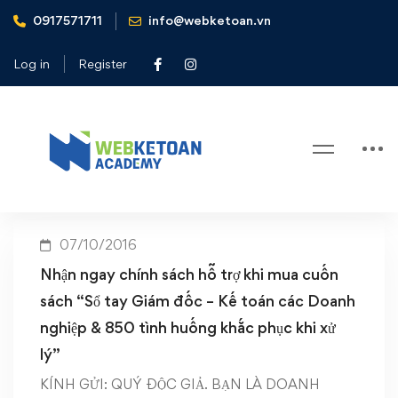
0917571711
info@webketoan.vn
Home
Sách sổ tay giám đốc và kế toán doanh nghiệp
Log in
Register
Tag: Sách sổ tay giám đốc và kế
toán doanh nghiệp
07/10/2016
Nhận ngay chính sách hỗ trợ khi mua cuốn
sách “Sổ tay Giám đốc – Kế toán các Doanh
nghiệp & 850 tình huống khắc phục khi xử
lý”
KÍNH GỬI: QUÝ ĐỘC GIẢ. BẠN LÀ DOANH