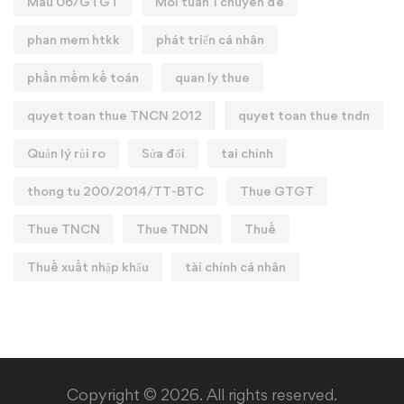
Mẫu 06/GTGT
Mỗi tuần 1 chuyên đề
phan mem htkk
phát triển cá nhân
phần mềm kế toán
quan ly thue
quyet toan thue TNCN 2012
quyet toan thue tndn
Quản lý rủi ro
Sửa đổi
tai chinh
thong tu 200/2014/TT-BTC
Thue GTGT
Thue TNCN
Thue TNDN
Thuế
Thuế xuất nhập khẩu
tài chính cá nhân
Copyright © 2026. All rights reserved.