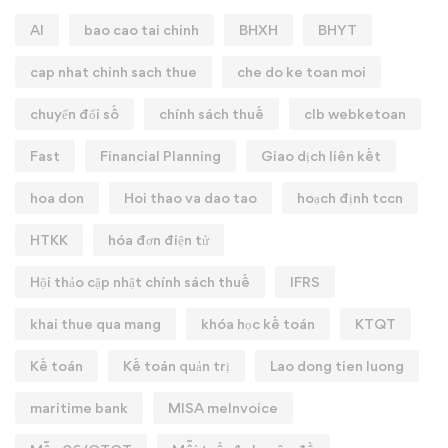
AI
bao cao tai chinh
BHXH
BHYT
cap nhat chinh sach thue
che do ke toan moi
chuyển đổi số
chính sách thuế
clb webketoan
Fast
Financial Planning
Giao dịch liên kết
hoa don
Hoi thao va dao tao
hoạch định tccn
HTKK
hóa đơn điện tử
Hội thảo cập nhật chính sách thuế
IFRS
khai thue qua mang
khóa học kế toán
KTQT
Kế toán
Kế toán quản trị
Lao dong tien luong
maritime bank
MISA meInvoice