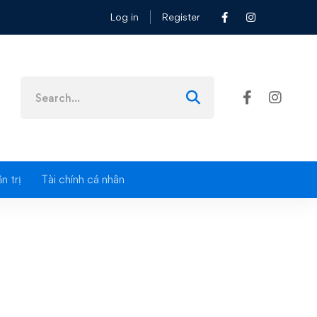
Log in
Register
Search
for:
n trị
Tài chính cá nhân