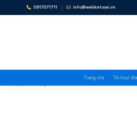
0917571711
info@webketoan.vn
Home
User Login
Trang chủ
Tin hoạt độ
User
[wp_event_login]
Login