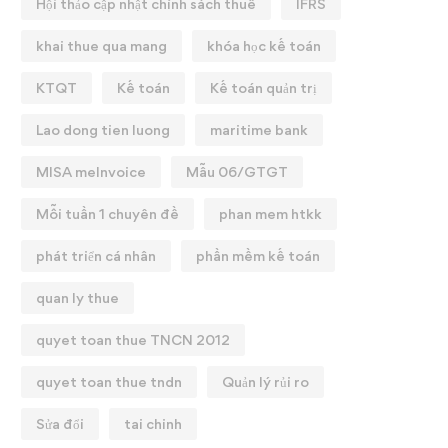
Hội thảo cập nhật chính sách thuế
IFRS
khai thue qua mang
khóa học kế toán
KTQT
Kế toán
Kế toán quản trị
Lao dong tien luong
maritime bank
MISA meInvoice
Mẫu 06/GTGT
Mỗi tuần 1 chuyên đề
phan mem htkk
phát triển cá nhân
phần mềm kế toán
quan ly thue
quyet toan thue TNCN 2012
quyet toan thue tndn
Quản lý rủi ro
Sửa đổi
tai chinh