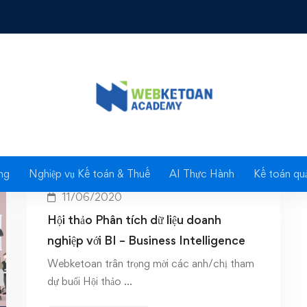
Tag: BI
ng
Nghiệp vụ Kế toán & Thuế
AI Thực Hành
Kế toán quả
11/06/2020
Hội thảo Phân tích dữ liệu doanh
nghiệp với BI – Business Intelligence
Webketoan trân trọng mời các anh/chị tham
dự buổi Hội thảo …