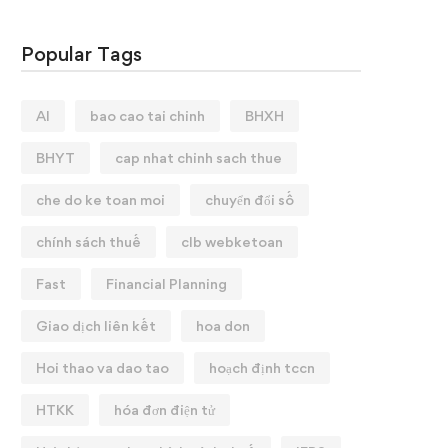
Popular Tags
AI
bao cao tai chinh
BHXH
BHYT
cap nhat chinh sach thue
che do ke toan moi
chuyển đổi số
chính sách thuế
clb webketoan
Fast
Financial Planning
Giao dịch liên kết
hoa don
Hoi thao va dao tao
hoạch định tccn
HTKK
hóa đơn điện tử