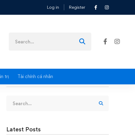
Log in
Register
Search
for:
n trị
Tài chính cá nhân
Search
Search
for:
Latest Posts