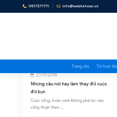
0917571711
info@webketoan.vn
Home
câu nói hay
Trang chủ
Tin hoạt độ
27/11/2018
Những câu nói hay làm thay đổi cuộc
đời bạn
Cuộc sống, hoàn cảnh không phải lúc nào
cũng thuận theo …