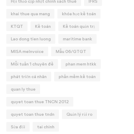
Hội thảo cập nhật chính sách thuế
IFRS
khai thue qua mang
khóa học kế toán
KTQT
Kế toán
Kế toán quản trị
Lao dong tien luong
maritime bank
MISA meInvoice
Mẫu 06/GTGT
Mỗi tuần 1 chuyên đề
phan mem htkk
phát triển cá nhân
phần mềm kế toán
quan ly thue
quyet toan thue TNCN 2012
quyet toan thue tndn
Quản lý rủi ro
Sửa đổi
tai chinh