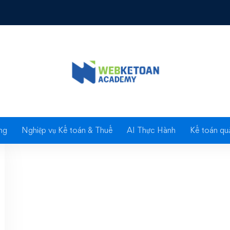
Tag: câu nói hay
ng
Nghiệp vụ Kế toán & Thuế
AI Thực Hành
Kế toán quả