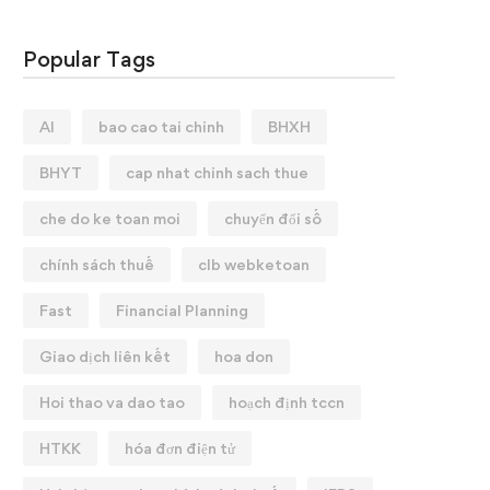
Popular Tags
AI
bao cao tai chinh
BHXH
BHYT
cap nhat chinh sach thue
che do ke toan moi
chuyển đổi số
chính sách thuế
clb webketoan
Fast
Financial Planning
Giao dịch liên kết
hoa don
Hoi thao va dao tao
hoạch định tccn
HTKK
hóa đơn điện tử