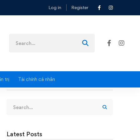
Log in
Register
Search
for:
n trị
Tài chính cá nhân
Search
Search
for:
Latest Posts