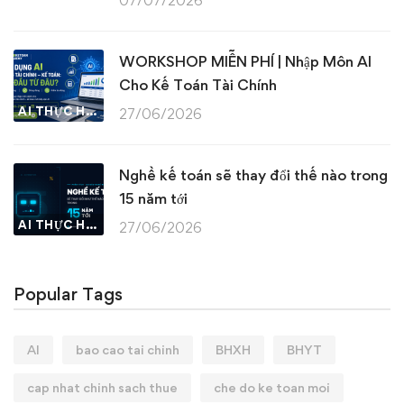
07/07/2026
WORKSHOP MIỄN PHÍ | Nhập Môn AI
Cho Kế Toán Tài Chính
AI THỰC HÀNH
27/06/2026
Nghề kế toán sẽ thay đổi thế nào trong
15 năm tới
AI THỰC HÀNH
27/06/2026
Popular Tags
AI
bao cao tai chinh
BHXH
BHYT
cap nhat chinh sach thue
che do ke toan moi