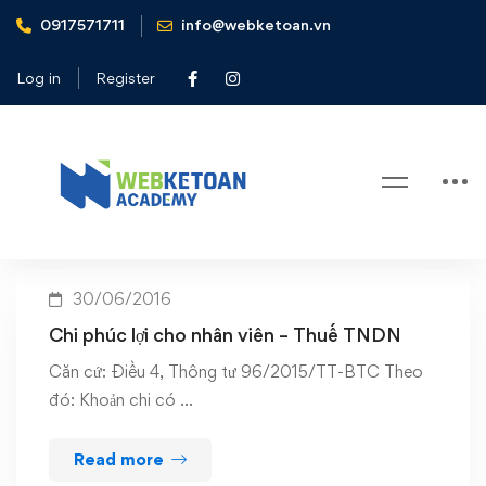
0917571711
info@webketoan.vn
Home
Chi phúc lợi cho người lao động
Log in
Register
Tag: Chi phúc lợi cho người lao
động
30/06/2016
Chi phúc lợi cho nhân viên – Thuế TNDN
Căn cứ: Điều 4, Thông tư 96/2015/TT-BTC Theo
đó: Khoản chi có …
Read more