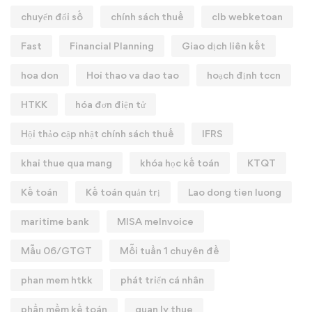
chuyển đổi số
chính sách thuế
clb webketoan
Fast
Financial Planning
Giao dịch liên kết
hoa don
Hoi thao va dao tao
hoạch định tccn
HTKK
hóa đơn điện tử
Hội thảo cập nhật chính sách thuế
IFRS
khai thue qua mang
khóa học kế toán
KTQT
Kế toán
Kế toán quản trị
Lao dong tien luong
maritime bank
MISA meInvoice
Mẫu 06/GTGT
Mỗi tuần 1 chuyên đề
phan mem htkk
phát triển cá nhân
phần mềm kế toán
quan ly thue