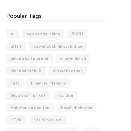
Popular Tags
AI
bao cao tai chinh
BHXH
BHYT
cap nhat chinh sach thue
che do ke toan moi
chuyển đổi số
chính sách thuế
clb webketoan
Fast
Financial Planning
Giao dịch liên kết
hoa don
Hoi thao va dao tao
hoạch định tccn
HTKK
hóa đơn điện tử