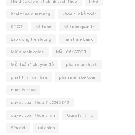
Hội thảo cập nhật chính sách thuế
IFRS
khai thue qua mang
khóa học kế toán
KTQT
Kế toán
Kế toán quản trị
Lao dong tien luong
maritime bank
MISA meInvoice
Mẫu 06/GTGT
Mỗi tuần 1 chuyên đề
phan mem htkk
phát triển cá nhân
phần mềm kế toán
quan ly thue
quyet toan thue TNCN 2012
quyet toan thue tndn
Quản lý rủi ro
Sửa đổi
tai chinh