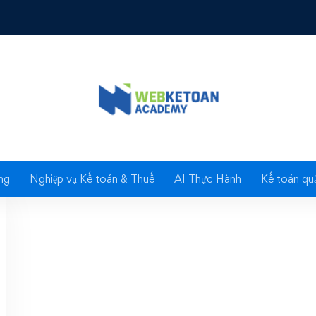
Tag: clb ktt
ng
Nghiệp vụ Kế toán & Thuế
AI Thực Hành
Kế toán quả