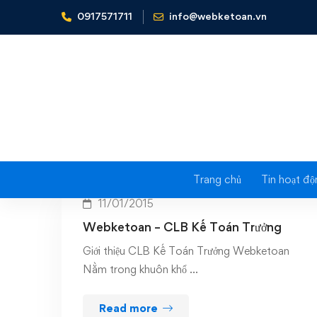
0917571711
info@webketoan.vn
Home
clb ktt
Trang chủ
Tin hoạt độ
11/01/2015
Webketoan – CLB Kế Toán Trưởng
Giới thiệu CLB Kế Toán Trưởng Webketoan
Nằm trong khuôn khổ …
Read more