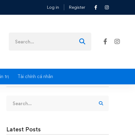
Log in
Register
Search
for:
n trị
Tài chính cá nhân
Search
Search
for:
Latest Posts