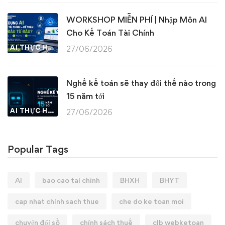
WORKSHOP MIỄN PHÍ | Nhập Môn AI
Cho Kế Toán Tài Chính
AI THỰC HÀNH
27/06/2026
Nghề kế toán sẽ thay đổi thế nào trong
15 năm tới
AI THỰC HÀNH
27/06/2026
Popular Tags
AI
bao cao tai chinh
BHXH
BHYT
cap nhat chinh sach thue
che do ke toan moi
chuyển đổi số
chính sách thuế
clb webketoan