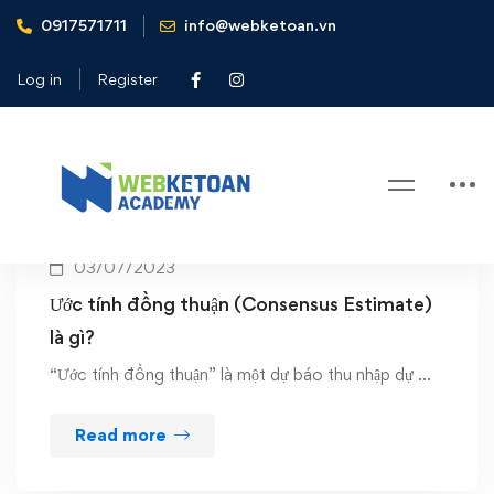
0917571711
info@webketoan.vn
Home
Consensus Estimate
Log in
Register
Tag: Consensus Estimate
03/07/2023
Ước tính đồng thuận (Consensus Estimate)
là gì?
“Ước tính đồng thuận” là một dự báo thu nhập dự …
Read more