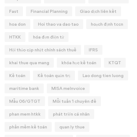
Fast
Financial Planning
Giao dịch liên kết
hoa don
Hoi thao va dao tao
hoạch định tccn
HTKK
hóa đơn điện tử
Hội thảo cập nhật chính sách thuế
IFRS
khai thue qua mang
khóa học kế toán
KTQT
Kế toán
Kế toán quản trị
Lao dong tien luong
maritime bank
MISA meInvoice
Mẫu 06/GTGT
Mỗi tuần 1 chuyên đề
phan mem htkk
phát triển cá nhân
phần mềm kế toán
quan ly thue