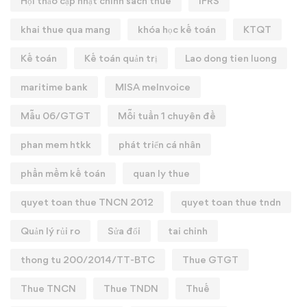
Hội thảo cập nhật chính sách thuế
IFRS
khai thue qua mang
khóa học kế toán
KTQT
Kế toán
Kế toán quản trị
Lao dong tien luong
maritime bank
MISA meInvoice
Mẫu 06/GTGT
Mỗi tuần 1 chuyên đề
phan mem htkk
phát triển cá nhân
phần mềm kế toán
quan ly thue
quyet toan thue TNCN 2012
quyet toan thue tndn
Quản lý rủi ro
Sửa đổi
tai chinh
thong tu 200/2014/TT-BTC
Thue GTGT
Thue TNCN
Thue TNDN
Thuế