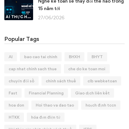
Nghề kế toán sẽ thay đổi thế nào trong
15 năm tới
AI THỰC HÀNH
27/06/2026
Popular Tags
AI
bao cao tai chinh
BHXH
BHYT
cap nhat chinh sach thue
che do ke toan moi
chuyển đổi số
chính sách thuế
clb webketoan
Fast
Financial Planning
Giao dịch liên kết
hoa don
Hoi thao va dao tao
hoạch định tccn
HTKK
hóa đơn điện tử