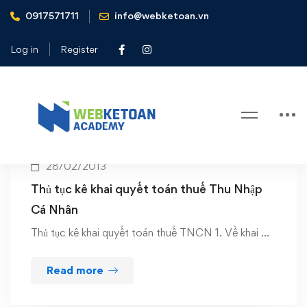
0917571711
info@webketoan.vn
Home
huong dan ke khai thue
Log in
Register
Tag: huong dan ke khai thue
28/02/2013
Thủ tục kê khai quyết toán thuế Thu Nhập
Cá Nhân
Thủ tục kê khai quyết toán thuế TNCN 1. Về khai …
Read more