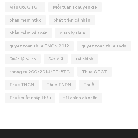
Mẫu 06/GTGT
Mỗi tuần 1 chuyên đề
phan mem htkk
phát triển cá nhân
phần mềm kế toán
quan ly thue
quyet toan thue TNCN 2012
quyet toan thue tndn
Quản lý rủi ro
Sửa đổi
tai chinh
thong tu 200/2014/TT-BTC
Thue GTGT
Thue TNCN
Thue TNDN
Thuế
Thuế xuất nhập khẩu
tài chính cá nhân