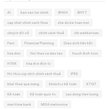
AI
bao cao tai chinh
BHXH
BHYT
cap nhat chinh sach thue
che do ke toan moi
chuyển đổi số
chính sách thuế
clb webketoan
Fast
Financial Planning
Giao dịch liên kết
hoa don
Hoi thao va dao tao
hoạch định tccn
HTKK
hóa đơn điện tử
Hội thảo cập nhật chính sách thuế
IFRS
khai thue qua mang
khóa học kế toán
KTQT
Kế toán
Kế toán quản trị
Lao dong tien luong
maritime bank
MISA meInvoice