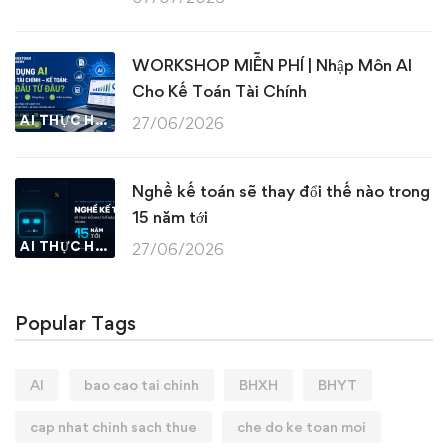
WORKSHOP MIỄN PHÍ | Nhập Môn AI
Cho Kế Toán Tài Chính
AI THỰC HÀNH
27/06/2026
Nghề kế toán sẽ thay đổi thế nào trong
15 năm tới
AI THỰC HÀNH
27/06/2026
Popular Tags
AI
bao cao tai chinh
BHXH
BHYT
cap nhat chinh sach thue
che do ke toan moi