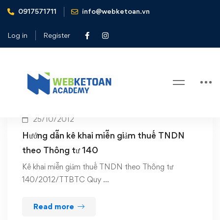
0917571711
info@webketoan.vn
Home
ke khai mien giam thue
Log in
Register
Tag: ke khai mien giam thue
25/10/2012
Hướng dẫn kê khai miễn giảm thuế TNDN
theo Thông tư 140
Kê khai miễn giảm thuế TNDN theo Thông tư
140/2012/TTBTC Quy …
Read more