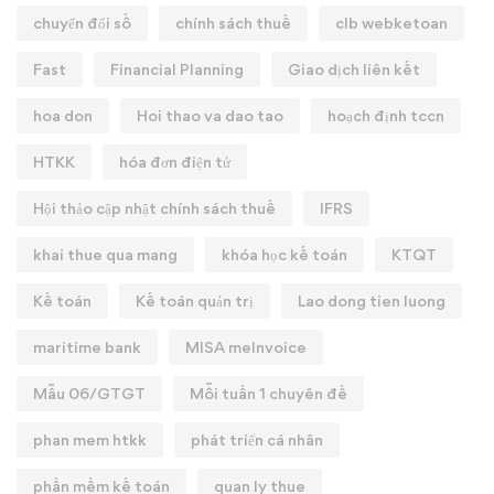
chuyển đổi số
chính sách thuế
clb webketoan
Fast
Financial Planning
Giao dịch liên kết
hoa don
Hoi thao va dao tao
hoạch định tccn
HTKK
hóa đơn điện tử
Hội thảo cập nhật chính sách thuế
IFRS
khai thue qua mang
khóa học kế toán
KTQT
Kế toán
Kế toán quản trị
Lao dong tien luong
maritime bank
MISA meInvoice
Mẫu 06/GTGT
Mỗi tuần 1 chuyên đề
phan mem htkk
phát triển cá nhân
phần mềm kế toán
quan ly thue