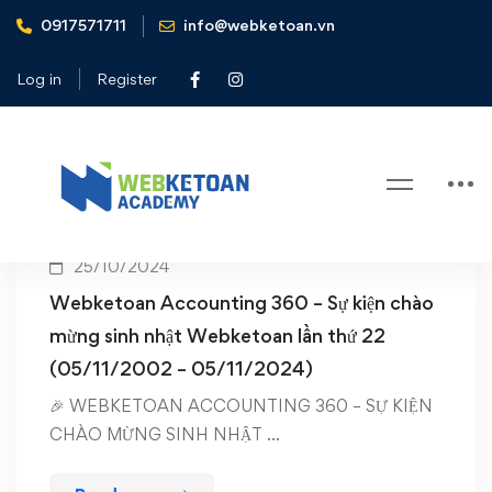
0917571711
info@webketoan.vn
Home
Kế toán 4.0
Log in
Register
Tag: Kế toán 4.0
25/10/2024
Webketoan Accounting 360 – Sự kiện chào
mừng sinh nhật Webketoan lần thứ 22
(05/11/2002 – 05/11/2024)
🎉 WEBKETOAN ACCOUNTING 360 – SỰ KIỆN
CHÀO MỪNG SINH NHẬT …