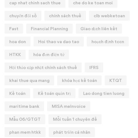
cap nhat chinh sach thue
che do ke toan moi
chuyển đổi số
chính sách thuế
clb webketoan
Fast
Financial Planning
Giao dịch liên kết
hoa don
Hoi thao va dao tao
hoạch định tccn
HTKK
hóa đơn điện tử
Hội thảo cập nhật chính sách thuế
IFRS
khai thue qua mang
khóa học kế toán
KTQT
Kế toán
Kế toán quản trị
Lao dong tien luong
maritime bank
MISA meInvoice
Mẫu 06/GTGT
Mỗi tuần 1 chuyên đề
phan mem htkk
phát triển cá nhân