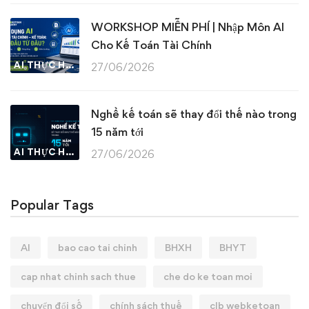
WORKSHOP MIỄN PHÍ | Nhập Môn AI
Cho Kế Toán Tài Chính
AI THỰC HÀNH
27/06/2026
Nghề kế toán sẽ thay đổi thế nào trong
15 năm tới
AI THỰC HÀNH
27/06/2026
Popular Tags
AI
bao cao tai chinh
BHXH
BHYT
cap nhat chinh sach thue
che do ke toan moi
chuyển đổi số
chính sách thuế
clb webketoan