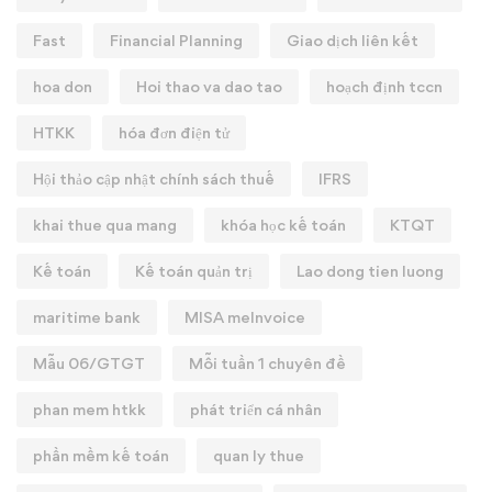
Fast
Financial Planning
Giao dịch liên kết
hoa don
Hoi thao va dao tao
hoạch định tccn
HTKK
hóa đơn điện tử
Hội thảo cập nhật chính sách thuế
IFRS
khai thue qua mang
khóa học kế toán
KTQT
Kế toán
Kế toán quản trị
Lao dong tien luong
maritime bank
MISA meInvoice
Mẫu 06/GTGT
Mỗi tuần 1 chuyên đề
phan mem htkk
phát triển cá nhân
phần mềm kế toán
quan ly thue