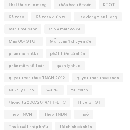
khai thue qua mang
khóa học kế toán
KTQT
Kế toán
Kế toán quản trị
Lao dong tien luong
maritime bank
MISA meInvoice
Mẫu 06/GTGT
Mỗi tuần 1 chuyên đề
phan mem htkk
phát triển cá nhân
phần mềm kế toán
quan ly thue
quyet toan thue TNCN 2012
quyet toan thue tndn
Quản lý rủi ro
Sửa đổi
tai chinh
thong tu 200/2014/TT-BTC
Thue GTGT
Thue TNCN
Thue TNDN
Thuế
Thuế xuất nhập khẩu
tài chính cá nhân