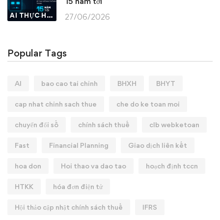
15 năm tới
AI THỰC HÀNH
27/06/2026
Popular Tags
AI
bao cao tai chinh
BHXH
BHYT
cap nhat chinh sach thue
che do ke toan moi
chuyển đổi số
chính sách thuế
clb webketoan
Fast
Financial Planning
Giao dịch liên kết
hoa don
Hoi thao va dao tao
hoạch định tccn
HTKK
hóa đơn điện tử
Hội thảo cập nhật chính sách thuế
IFRS