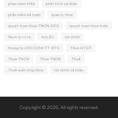
phan mem htkk
phát triển cá nhân
phần mềm kế toán
quan ly thue
quyet toan thue TNCN 2012
quyet toan thue tndn
Quản lý rủi ro
Sửa đổi
tai chinh
thong tu 200/2014/TT-BTC
Thue GTGT
Thue TNCN
Thue TNDN
Thuế
Thuế xuất nhập khẩu
tài chính cá nhân
Copyright © 2026. All rights reserved.