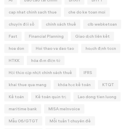
cap nhat chinh sach thue
che do ke toan moi
chuyển đổi số
chính sách thuế
clb webketoan
Fast
Financial Planning
Giao dịch liên kết
hoa don
Hoi thao va dao tao
hoạch định tccn
HTKK
hóa đơn điện tử
Hội thảo cập nhật chính sách thuế
IFRS
khai thue qua mang
khóa học kế toán
KTQT
Kế toán
Kế toán quản trị
Lao dong tien luong
maritime bank
MISA meInvoice
Mẫu 06/GTGT
Mỗi tuần 1 chuyên đề