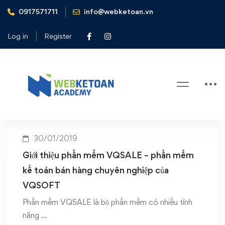
0917571711
info@webketoan.vn
Home
phần mềm kế toán bán hàng chuyên nghiệp
Log in
Register
Tag: phần mềm kế toán bán hàng
chuyên nghiệp
30/01/2019
Giới thiệu phần mềm VQSALE – phần mềm
kế toán bán hàng chuyên nghiệp của
VQSOFT
Phần mềm VQSALE là bộ phần mềm có nhiều tính
năng …