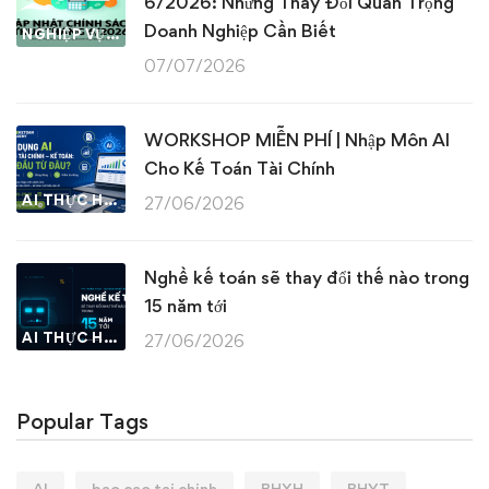
6/2026: Những Thay Đổi Quan Trọng
Doanh Nghiệp Cần Biết
NGHIỆP VỤ KẾ TOÁN & THUẾ
07/07/2026
WORKSHOP MIỄN PHÍ | Nhập Môn AI
Cho Kế Toán Tài Chính
AI THỰC HÀNH
27/06/2026
Nghề kế toán sẽ thay đổi thế nào trong
15 năm tới
AI THỰC HÀNH
27/06/2026
Popular Tags
AI
bao cao tai chinh
BHXH
BHYT